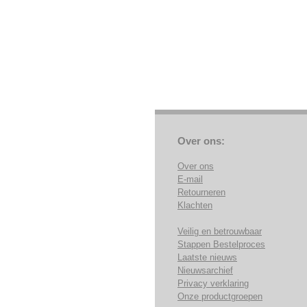
Over ons:
Over ons
E-mail
Retourneren
Klachten
Veilig en betrouwbaar
Stappen Bestelproces
Laatste nieuws
Nieuwsarchief
Privacy verklaring
Onze productgroepen