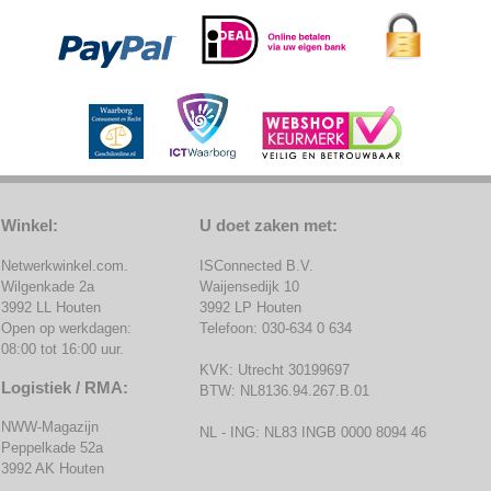
Winkel:
U doet zaken met:
Netwerkwinkel.com.
ISConnected B.V.
Wilgenkade 2a
Waijensedijk 10
3992 LL Houten
3992 LP Houten
Open op werkdagen:
Telefoon: 030-634 0 634
08:00 tot 16:00 uur.
KVK: Utrecht 30199697
Logistiek / RMA:
BTW: NL8136.94.267.B.01
NWW-Magazijn
NL - ING: NL83 INGB 0000 8094 46
Peppelkade 52a
3992 AK Houten