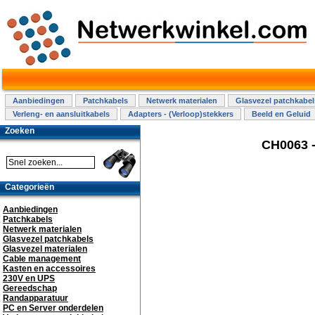
Aanbiedingen
Patchkabels
Netwerk materialen
Glasvezel patchkabel
Verleng- en aansluitkabels
Adapters - (Verloop)stekkers
Beeld en Geluid
Zoeken
CH0063 -
Categorieën
Aanbiedingen
Patchkabels
Netwerk materialen
Glasvezel patchkabels
Glasvezel materialen
Cable management
Kasten en accessoires
230V en UPS
Gereedschap
Randapparatuur
PC en Server onderdelen