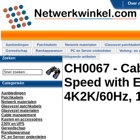
Over 
Aanbiedingen
Patchkabels
Netwerk materialen
Glasvezel patchkabel
Gereedschap
Randapparatuur
PC en Server onderdelen
Verleng- en 
Elektra installatie
Overige
Uitlopende artikelen
Zoeken
CH0067 - Ca
Speed with E
Categorieën
4K2K/60Hz, 
Aanbiedingen
Patchkabels
Netwerk materialen
Glasvezel patchkabels
Glasvezel materialen
Cable management
Kasten en accessoires
230V en UPS
Gereedschap
Randapparatuur
PC en Server onderdelen