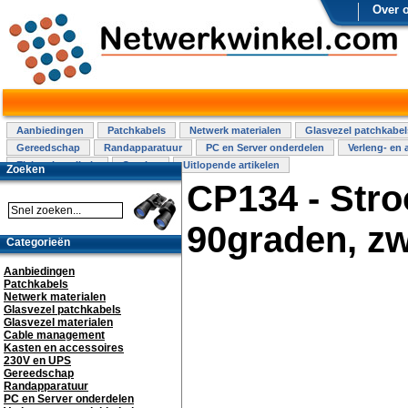
Over 
Aanbiedingen
Patchkabels
Netwerk materialen
Glasvezel patchkabel
Gereedschap
Randapparatuur
PC en Server onderdelen
Verleng- en 
Elektra installatie
Overige
Uitlopende artikelen
Zoeken
CP134 - Stro
90graden, zw
Categorieën
Aanbiedingen
Patchkabels
Netwerk materialen
Glasvezel patchkabels
Glasvezel materialen
Cable management
Kasten en accessoires
230V en UPS
Gereedschap
Randapparatuur
PC en Server onderdelen