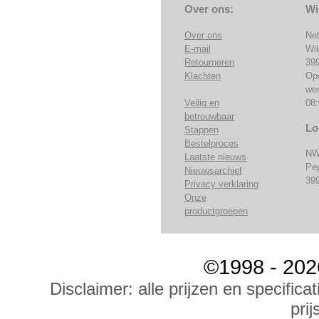
Over ons:
Wi
Over ons
Ne
E-mail
Wi
Retourneren
39
Klachten
Op
we
Veilig en
08:
betrouwbaar
Lo
Stappen
Bestelproces
NW
Laatste nieuws
Pe
Nieuwsarchief
39
Privacy verklaring
Onze
productgroepen
©1998 - 202
Disclaimer: alle prijzen en specific
prij