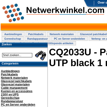
Over 
Aanbiedingen
Patchkabels
Netwerk materialen
Glasvezel patchkabel
Gereedschap
Randapparatuur
PC en Server onderdelen
Verleng- en 
Elektra installatie
Overige
Uitlopende artikelen
Zoeken
CQ2033U - P
UTP black 1
Categorieën
Aanbiedingen
Patchkabels
Netwerk materialen
Glasvezel patchkabels
Glasvezel materialen
Cable management
Kasten en accessoires
230V en UPS
Gereedschap
Randapparatuur
PC en Server onderdelen