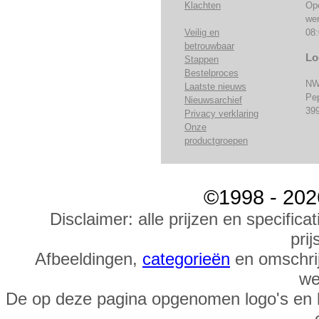
Klachten
Op
we
Veilig en
08:
betrouwbaar
Lo
Stappen
Bestelproces
NW
Laatste nieuws
Pe
Nieuwsarchief
39
Privacy verklaring
Onze
productgroepen
©1998 - 202
Disclaimer: alle prijzen en specific
prij
Afbeeldingen,
categorieën
en omschrij
we
De op deze pagina opgenomen logo's en 