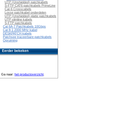
UTP (Unshielded) patchkabels
S-FTP CAT6 patchkabels PrimeLine
Cat-6 Crosscabels
Losse patchkabel onderdelen
UTP (Unshielded) platte patchkabels
UTP slimline kabels
S-FTP patchkabels
Cat 6A-7 Patchkabels 10Gbps
Cat 8-1 2000 MHz kabel
DESKPATCH kabels
Patchsee traceerbare patchkabels
Opruiming
Eerder bekeken
Ga naar:
het productoverzicht
.