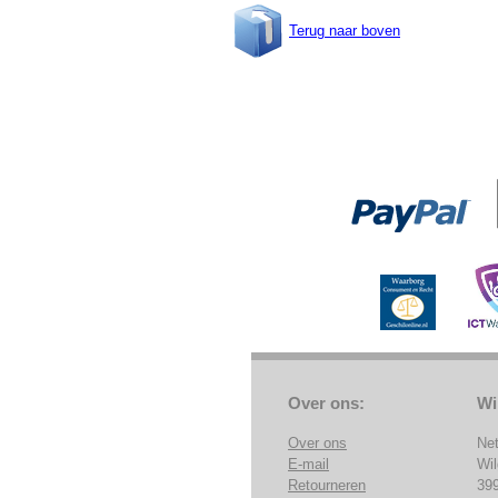
Terug naar boven
Over ons:
Wi
Over ons
Ne
E-mail
Wi
Retourneren
39