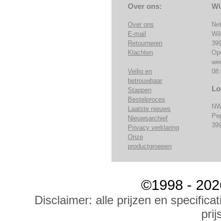
Over ons:
Wi
Over ons
Ne
E-mail
Wi
Retourneren
39
Klachten
Op
we
Veilig en
08:
betrouwbaar
Lo
Stappen
Bestelproces
NW
Laatste nieuws
Pe
Nieuwsarchief
39
Privacy verklaring
Onze
productgroepen
©1998 - 202
Disclaimer: alle prijzen en specific
prij