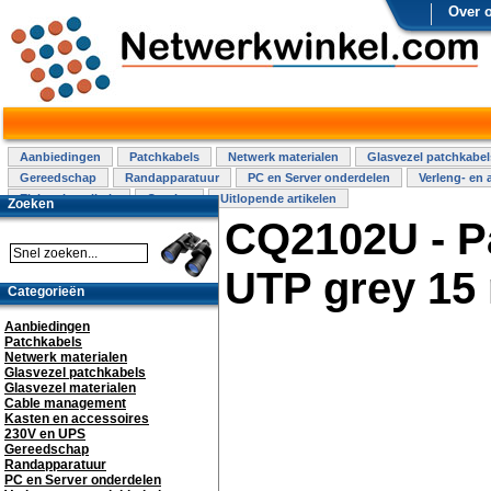
Over 
Aanbiedingen
Patchkabels
Netwerk materialen
Glasvezel patchkabel
Gereedschap
Randapparatuur
PC en Server onderdelen
Verleng- en 
Elektra installatie
Overige
Uitlopende artikelen
Zoeken
CQ2102U - P
UTP grey 15
Categorieën
Aanbiedingen
Patchkabels
Netwerk materialen
Glasvezel patchkabels
Glasvezel materialen
Cable management
Kasten en accessoires
230V en UPS
Gereedschap
Randapparatuur
PC en Server onderdelen