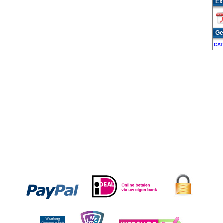
Ex
Ge
CAT