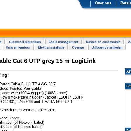
Over ons
Betal
s
Glasvezel materialen
Cable management
Kasten en accessoires
2
Huis en kantoor
Elektra installatie
Overige
Uitlopende artikelen
able Cat.6 UTP grey 15 m LogiLink
Ar
ing:
Patch Cable 6, U/UTP AWG 26/7
Fo
lded Twisted Pair Cable
copper wire (100% copper) (100% koper)
(low smoke zero halogen) Jacket (LSOH / LS0H)
EC 11801, EN50288 and TIA/EIA-568-B.2-1
 zoektermen voor dit artikel zijn:
kabel koper
kkabel (of Netwerk kabel)
etkabel (of Internet kabel)
Pri