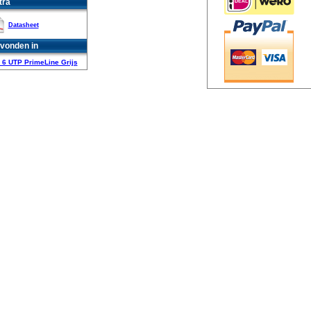
tra
Datasheet
vonden in
 6 UTP PrimeLine Grijs