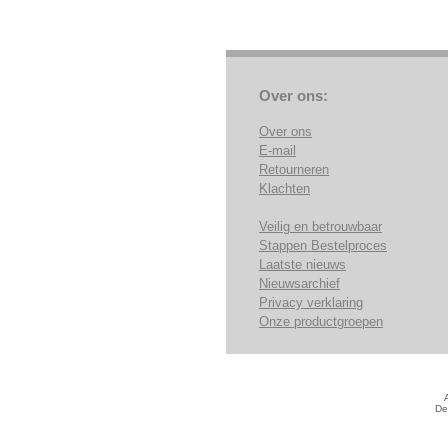
Over ons:
Over ons
E-mail
Retourneren
Klachten
Veilig en betrouwbaar
Stappen Bestelproces
Laatste nieuws
Nieuwsarchief
Privacy verklaring
Onze productgroepen
De