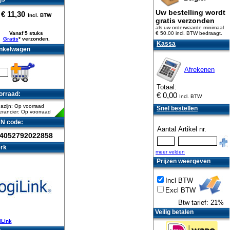
Uw bestelling wordt
€
11,30
Incl. BTW
gratis verzonden
als uw orderwaarde minimaal
Vanaf 5 stuks
€ 50.00 incl. BTW
bedraagt.
Gratis
* verzonden.
Kassa
nkelwagen
Afrekenen
Totaal:
orraad:
€
0,00
Incl. BTW
azijn: Op voorraad
Snel bestellen
erancier: Op voorraad
N code:
Aantal
Artikel nr.
4052792022858
rk
meer velden
Prijzen weergeven
Incl BTW
Excl BTW
Btw tarief: 21%
Veilig betalen
iLink