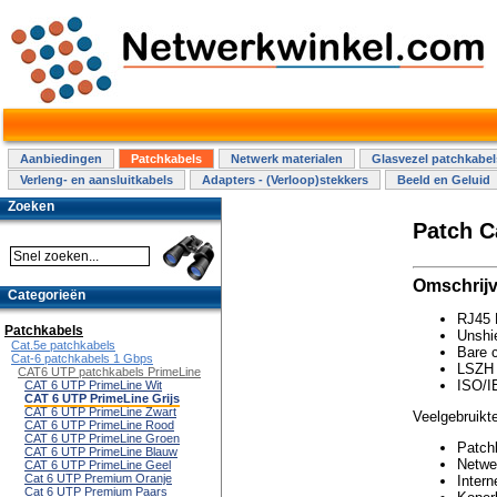
Aanbiedingen
Patchkabels
Netwerk materialen
Glasvezel patchkabel
Verleng- en aansluitkabels
Adapters - (Verloop)stekkers
Beeld en Geluid
Zoeken
Patch C
Omschrijv
Categorieën
RJ45 
Patchkabels
Unshie
Cat.5e patchkabels
Bare 
Cat-6 patchkabels 1 Gbps
LSZH 
CAT6 UTP patchkabels PrimeLine
ISO/I
CAT 6 UTP PrimeLine Wit
CAT 6 UTP PrimeLine Grijs
CAT 6 UTP PrimeLine Zwart
Veelgebruikte
CAT 6 UTP PrimeLine Rood
CAT 6 UTP PrimeLine Groen
Patch
CAT 6 UTP PrimeLine Blauw
Netwer
CAT 6 UTP PrimeLine Geel
Cat 6 UTP Premium Oranje
Intern
Cat 6 UTP Premium Paars