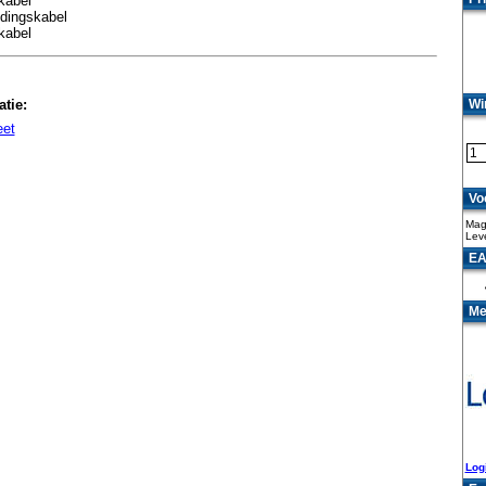
kabel
ndingskabel
kabel
Wi
tie:
eet
Vo
Mag
Lev
EA
Me
Log