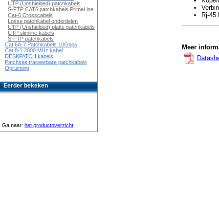
Koper
UTP (Unshielded) patchkabels
Verbi
S-FTP CAT6 patchkabels PrimeLine
Rj-45 
Cat-6 Crosscabels
Losse patchkabel onderdelen
UTP (Unshielded) platte patchkabels
UTP slimline kabels
S-FTP patchkabels
Cat 6A-7 Patchkabels 10Gbps
Meer informa
Cat 8-1 2000 MHz kabel
DESKPATCH kabels
Datash
Patchsee traceerbare patchkabels
Opruiming
Eerder bekeken
Ga naar:
het productoverzicht
.