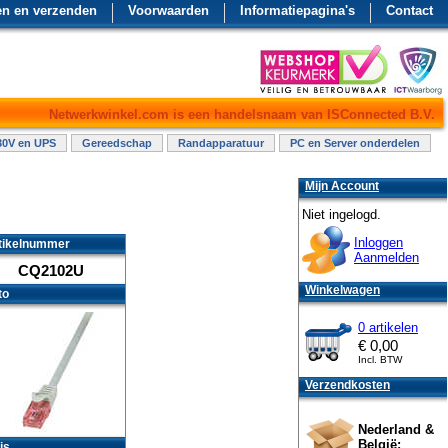
en en verzenden
Voorwaarden
Informatiepagina's
Contact
Netwerkwinkel.com is een handelsnaam van ISConnected B.V.
30V en UPS
Gereedschap
Randapparatuur
PC en Server onderdelen
Mijn Account
Niet ingelogd.
Inloggen
tikelnummer
Aanmelden
CQ2102U
Winkelwagen
to
0 artikelen
€
0,00
Incl. BTW
Verzendkosten
Nederland &
België:
js