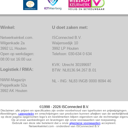
Winkel:
U doet zaken met:
Netwerkwinkel.com.
ISConnected B.V.
Wilgenkade 2a
Waijensedijk 10
3992 LL Houten
3992 LP Houten
Open op werkdagen:
Telefoon: 030-634 0 634
08:00 tot 16:00 uur.
KVK: Utrecht 30199697
Logistiek / RMA:
BTW: NL8136.94.267.B.01
NWW-Magazijn
NL - ING: NL83 INGB 0000 8094 46
Peppelkade 52a
3992 AK Houten
©1998 - 2026 ISConnected B.V.
Disclaimer: alle prijzen en specificaties zijn onder voorbehoud van typefouten en prijswijzigingen.
Afbeeldingen,
categorieën
en omschrijvingen van producten kunnen afwijken van de werkelijkheid
 op deze pagina opgenomen logo's en beeldmerken blijven eigendom van de rechtmatige eigena
Op al onze aanbiedingen en leveringen zijn onze voorwaarden van toepassing.
Gebruik van deze site betekent dat u onze
algemene voorwaarden
accepteert.
Netwerkwinkel.com - onderdeel van ISConnected B.V