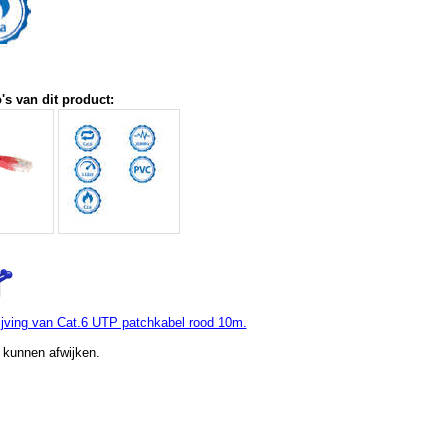
's van dit product:
jving van Cat.6 UTP patchkabel rood 10m.
 kunnen afwijken.