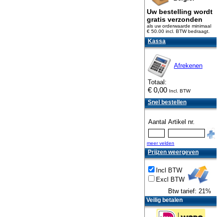
Uw bestelling wordt
gratis verzonden
als uw orderwaarde minimaal
€ 50.00 incl. BTW
bedraagt.
Kassa
Afrekenen
Totaal:
€
0,00
Incl. BTW
Snel bestellen
Aantal
Artikel nr.
meer velden
Prijzen weergeven
Incl BTW
Excl BTW
Btw tarief: 21%
Veilig betalen