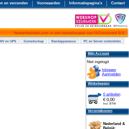
en en verzenden
Voorwaarden
Informatiepagina's
Contact
Netwerkwinkel.com is een handelsnaam van ISConnected B.V.
30V en UPS
Gereedschap
Randapparatuur
PC en Server onderdelen
Mijn Account
Niet ingelogd.
Inloggen
Aanmelden
Winkelwagen
0 artikelen
€
0,00
Incl. BTW
Verzendkosten
Nederland &
België: