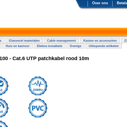
Over ons
Betal
s
Glasvezel materialen
Cable management
Kasten en accessoires
2
Huis en kantoor
Elektra installatie
Overige
Uitlopende artikelen
0 - Cat.6 UTP patchkabel rood 10m