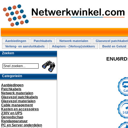
Aanbiedingen
Patchkabels
Netwerk materialen
Glasvezel patchkabel
Verleng- en aansluitkabels
Adapters - (Verloop)stekkers
Beeld en Geluid
Zoeken
ENU6RD10
Categorieën
Aanbiedingen
Patchkabels
Netwerk materialen
Glasvezel patchkabels
Glasvezel materialen
Cable management
Kasten en accessoires
230V en UPS
Gereedschap
Randapparatuur
PC en Server onderdelen