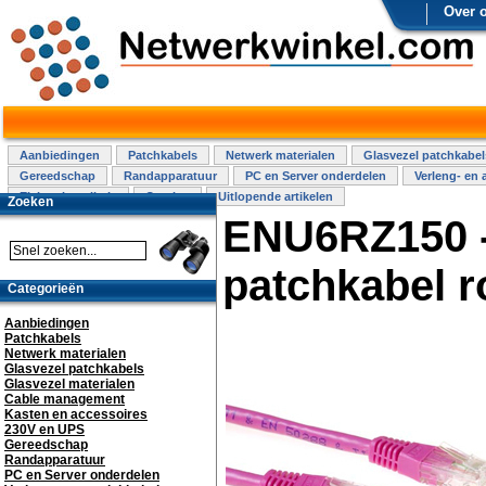
Over 
Aanbiedingen
Patchkabels
Netwerk materialen
Glasvezel patchkabel
Gereedschap
Randapparatuur
PC en Server onderdelen
Verleng- en 
Elektra installatie
Overige
Uitlopende artikelen
Zoeken
ENU6RZ150 -
patchkabel 
Categorieën
Aanbiedingen
Patchkabels
Netwerk materialen
Glasvezel patchkabels
Glasvezel materialen
Cable management
Kasten en accessoires
230V en UPS
Gereedschap
Randapparatuur
PC en Server onderdelen