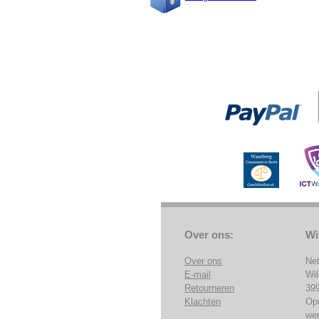
Over ons:
Wi
Over ons
Ne
E-mail
Wi
Retourneren
39
Klachten
Op
we