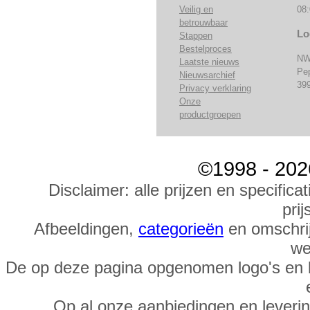
Veilig en
08:
betrouwbaar
Lo
Stappen
Bestelproces
NW
Laatste nieuws
Pe
Nieuwsarchief
39
Privacy verklaring
Onze
productgroepen
©1998 - 202
Disclaimer: alle prijzen en specific
prij
Afbeeldingen,
categorieën
en omschrij
we
De op deze pagina opgenomen logo's en 
Op al onze aanbiedingen en leveri