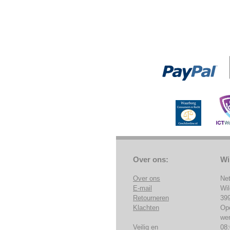
Over ons:
Wi
Over ons
Ne
E-mail
Wi
Retourneren
39
Klachten
Op
we
Veilig en
08: