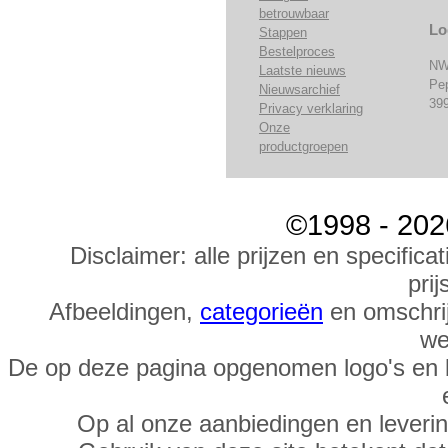
betrouwbaar
Lo
Stappen
Bestelproces
NW
Laatste nieuws
Pe
Nieuwsarchief
39
Privacy verklaring
Onze
productgroepen
©1998 - 202
Disclaimer: alle prijzen en specific
prij
Afbeeldingen,
categorieën
en omschrij
we
De op deze pagina opgenomen logo's en 
Op al onze aanbiedingen en leveri