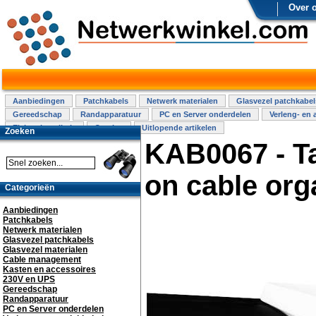
Over 
Aanbiedingen
Patchkabels
Netwerk materialen
Glasvezel patchkabel
Gereedschap
Randapparatuur
PC en Server onderdelen
Verleng- en 
Elektra installatie
Overige
Uitlopende artikelen
Zoeken
KAB0067 - T
on cable org
Categorieën
Aanbiedingen
Patchkabels
Netwerk materialen
Glasvezel patchkabels
Glasvezel materialen
Cable management
Kasten en accessoires
230V en UPS
Gereedschap
Randapparatuur
PC en Server onderdelen