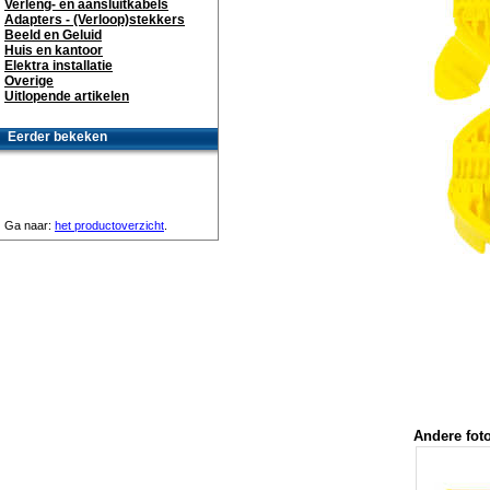
Verleng- en aansluitkabels
Adapters - (Verloop)stekkers
Beeld en Geluid
Huis en kantoor
Elektra installatie
Overige
Uitlopende artikelen
Eerder bekeken
Ga naar:
het productoverzicht
.
Andere foto