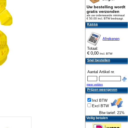
Uw bestelling wordt
gratis verzonden
als uw orderwaarde minimaal
€ 50.00 incl. BTW
bedraagt.
Kassa
Afrekenen
Totaal:
€
0,00
Incl. BTW
Snel bestellen
Aantal
Artikel nr.
meer velden
Prijzen weergeven
Incl BTW
Excl BTW
Btw tarief: 21%
Veilig betalen