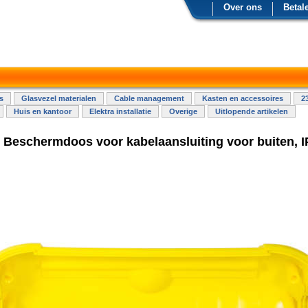
Over ons
Betal
s
Glasvezel materialen
Cable management
Kasten en accessoires
2
Huis en kantoor
Elektra installatie
Overige
Uitlopende artikelen
 Beschermdoos voor kabelaansluiting voor buiten, I