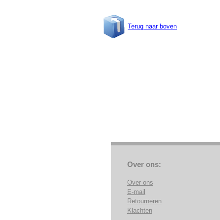
Terug naar boven
Over ons:
Over ons
E-mail
Retourneren
Klachten