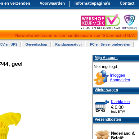
en en verzenden
Voorwaarden
Informatiepagina's
Contact
Netwerkwinkel.com is een handelsnaam van ISConnected B.V.
30V en UPS
Gereedschap
Randapparatuur
PC en Server onderdelen
Mijn Account
P44, geel
Niet ingelogd.
Inloggen
Aanmelden
Winkelwagen
0 artikelen
€
0,00
Incl. BTW
Verzendkosten
Nederland &
België: