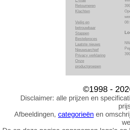
E-mail
Wi
Retourneren
39
Klachten
Op
we
Veilig en
08:
betrouwbaar
Lo
Stappen
Bestelproces
NW
Laatste nieuws
Pe
Nieuwsarchief
39
Privacy verklaring
Onze
productgroepen
©1998 - 202
Disclaimer: alle prijzen en specific
prij
Afbeeldingen,
categorieën
en omschrij
we