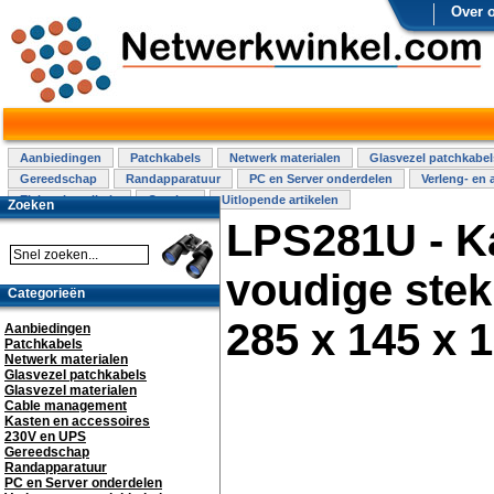
Over 
Aanbiedingen
Patchkabels
Netwerk materialen
Glasvezel patchkabel
Gereedschap
Randapparatuur
PC en Server onderdelen
Verleng- en 
Elektra installatie
Overige
Uitlopende artikelen
Zoeken
LPS281U - K
voudige ste
Categorieën
285 x 145 x 
Aanbiedingen
Patchkabels
Netwerk materialen
Glasvezel patchkabels
Glasvezel materialen
Cable management
Kasten en accessoires
230V en UPS
Gereedschap
Randapparatuur
PC en Server onderdelen