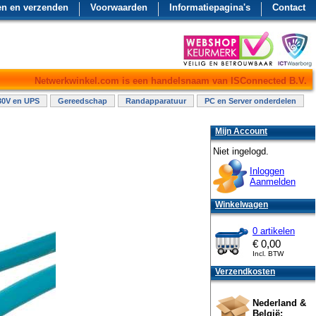
en en verzenden
Voorwaarden
Informatiepagina's
Contact
Netwerkwinkel.com is een handelsnaam van ISConnected B.V.
30V en UPS
Gereedschap
Randapparatuur
PC en Server onderdelen
Mijn Account
Niet ingelogd.
Inloggen
Aanmelden
Winkelwagen
0 artikelen
€
0,00
Incl. BTW
Verzendkosten
Nederland &
België: