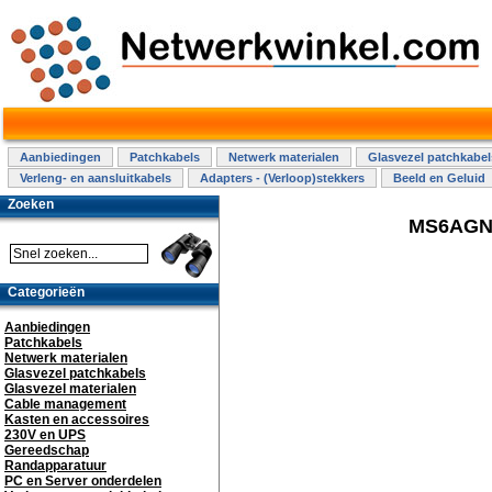
Aanbiedingen
Patchkabels
Netwerk materialen
Glasvezel patchkabel
Verleng- en aansluitkabels
Adapters - (Verloop)stekkers
Beeld en Geluid
Zoeken
MS6AGN0
Categorieën
Aanbiedingen
Patchkabels
Netwerk materialen
Glasvezel patchkabels
Glasvezel materialen
Cable management
Kasten en accessoires
230V en UPS
Gereedschap
Randapparatuur
PC en Server onderdelen