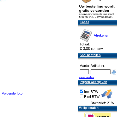
Uw bestelling wordt
gratis verzonden
als uw orderwaarde minimaal
€ 50.00 incl. BTW
bedraagt.
Kassa
Afrekenen
Totaal:
€
0,00
Incl. BTW
Snel bestellen
Aantal
Artikel nr.
meer velden
Prijzen weergeven
Incl BTW
Volgende foto
Excl BTW
Btw tarief: 21%
Veilig betalen