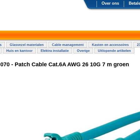
Over ons
Betal
s
Glasvezel materialen
Cable management
Kasten en accessoires
2
Huis en kantoor
Elektra installatie
Overige
Uitlopende artikelen
70 - Patch Cable Cat.6A AWG 26 10G 7 m groen