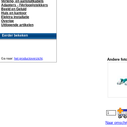
Verleng- en aansluitkabels
Adapters - (Verloop)stekkers
Beeld en Geluid
Huis en kantoor
Elektra installatie
Overige
Uitlopende artikelen
Eerder bekeken
Ga naar:
het productoverzicht
.
Andere foto
Naar omschri