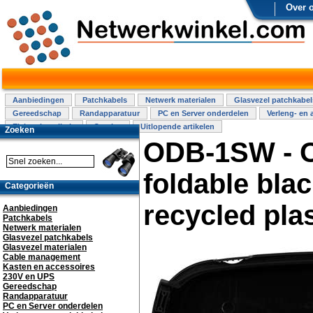
Over 
Aanbiedingen
Patchkabels
Netwerk materialen
Glasvezel patchkabel
Gereedschap
Randapparatuur
PC en Server onderdelen
Verleng- en 
Elektra installatie
Overige
Uitlopende artikelen
Zoeken
ODB-1SW - O
foldable bla
Categorieën
recycled plas
Aanbiedingen
Patchkabels
Netwerk materialen
Glasvezel patchkabels
Glasvezel materialen
Cable management
Kasten en accessoires
230V en UPS
Gereedschap
Randapparatuur
PC en Server onderdelen