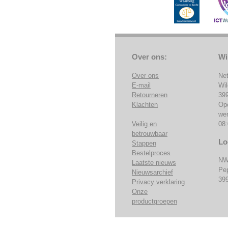
Over ons:
Wi
Over ons
Ne
E-mail
Wi
Retourneren
39
Klachten
Op
we
Veilig en
08:
betrouwbaar
Lo
Stappen
Bestelproces
NW
Laatste nieuws
Pe
Nieuwsarchief
39
Privacy verklaring
Onze
productgroepen