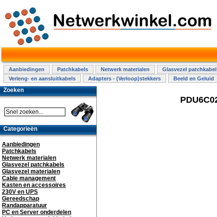
Aanbiedingen
Patchkabels
Netwerk materialen
Glasvezel patchkabel
Verleng- en aansluitkabels
Adapters - (Verloop)stekkers
Beeld en Geluid
Zoeken
PDU6C02 
Categorieën
Aanbiedingen
Patchkabels
Netwerk materialen
Glasvezel patchkabels
Glasvezel materialen
Cable management
Kasten en accessoires
230V en UPS
Gereedschap
Randapparatuur
PC en Server onderdelen