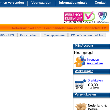
en en verzenden
Voorwaarden
Informatiepagina's
Contact
Netwerkwinkel.com is een handelsnaam van ISConnected B.V.
30V en UPS
Gereedschap
Randapparatuur
PC en Server onderdelen
Mijn Account
Niet ingelogd.
Inloggen
Aanmelden
Winkelwagen
0 artikelen
€
0,00
Incl. BTW
Verzendkosten
Nederland &
België: