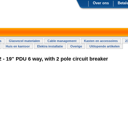
Over ons
Betal
s
Glasvezel materialen
Cable management
Kasten en accessoires
2
Huis en kantoor
Elektra installatie
Overige
Uitlopende artikelen
- 19" PDU 6 way, with 2 pole circuit breaker