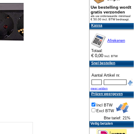
Uw bestelling wordt
gratis verzonden
als uw orderwaarde minimaal
€ 50.00 incl. BTW
bedraagt.
Kassa
Afrekenen
Totaal:
€
0,00
Incl. BTW
Snel bestellen
Aantal
Artikel nr.
meer velden
Prijzen weergeven
Incl BTW
Excl BTW
Btw tarief: 21%
Veilig betalen