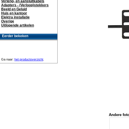
Verleng- en aansluitkabels
Adapters - (Verloop)stekkers
Beeld en Geluid
Huis en kantoor
Elektra installatie
Overige
Uitlopende artikelen
Eerder bekeken
Ga naar:
het productoverzicht
.
Andere foto