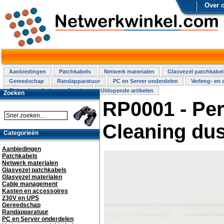
Over 
Aanbiedingen
Patchkabels
Netwerk materialen
Glasvezel patchkabel
Gereedschap
Randapparatuur
PC en Server onderdelen
Verleng- en 
Elektra installatie
Overige
Uitlopende artikelen
Zoeken
RP0001 - Per
Cleaning dus
Categorieën
Aanbiedingen
Patchkabels
Netwerk materialen
Glasvezel patchkabels
Glasvezel materialen
Cable management
Kasten en accessoires
230V en UPS
Gereedschap
Randapparatuur
PC en Server onderdelen