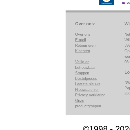
Over ons:
Wi
Over ons
Ne
E-mail
Wi
Retourneren
39
Klachten
Op
we
Veilig en
08:
betrouwbaar
Lo
Stappen
Bestelproces
NW
Laatste nieuws
Pe
Nieuwsarchief
39
Privacy verklaring
Onze
productgroepen
©1998 - 202