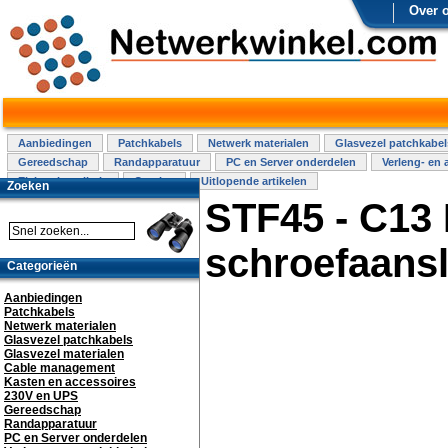
Over 
Aanbiedingen
Patchkabels
Netwerk materialen
Glasvezel patchkabel
Gereedschap
Randapparatuur
PC en Server onderdelen
Verleng- en 
Elektra installatie
Overige
Uitlopende artikelen
Zoeken
STF45 - C13 
schroefaansl
Categorieën
Aanbiedingen
Patchkabels
Netwerk materialen
Glasvezel patchkabels
Glasvezel materialen
Cable management
Kasten en accessoires
230V en UPS
Gereedschap
Randapparatuur
PC en Server onderdelen