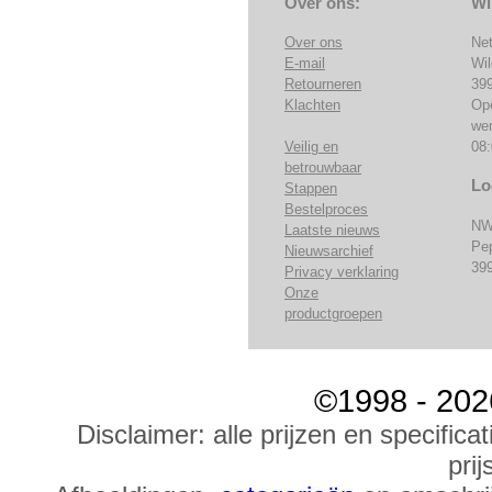
Over ons:
Wi
Over ons
Ne
E-mail
Wi
Retourneren
39
Klachten
Op
we
Veilig en
08:
betrouwbaar
Lo
Stappen
Bestelproces
NW
Laatste nieuws
Pe
Nieuwsarchief
39
Privacy verklaring
Onze
productgroepen
©1998 - 202
Disclaimer: alle prijzen en specific
prij