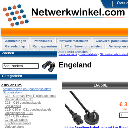
Over 
Aanbiedingen
Patchkabels
Netwerk materialen
Glasvezel patchkabel
Gereedschap
Randapparatuur
PC en Server onderdelen
Verleng- en 
Elektra installatie
Overige
Uitlopende artikelen
Zoeken
230V en UPS
-
Stroomkabels
-
Stroomkabels buiten
Engeland
Categorieën
16650E
230V en UPS
Stekkerdozen en Spanningssloffen
Stroomkabels
C14 - German Type F (Schuko female)
Voedingskabel - C13
C13 - C14 voedingskabels
€
3
Splitskabels
Inc
C19- C20 en C21 voedingskabels
Voedingskabel - C15
C14 - C15 kabels
C7 en C8 kabels
Krachtstroomkabel
Verloopkabels
InLine Voedingskabel, netstekker Enge