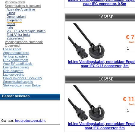
Verlengkabels
naar IEC connector, 0,5m
Stroomkabels buitenland
Australie-Argentinie
China
16653P
Denemarken
Engeland
Israel
Italie
VS - USA Verenigde staten
Zuid Afrika-India
€
7
Zwitserland
Voedingskabels Notebook
Inc
Open-end
Losse kabel
Apparaatstekkers
Verloop adapters
UPS noodstroom
InLine Voedingskabel, netstekker Enge
Auto EV-Laadkabels
naar IEC C13 connector, 3m
Energiebesparing
Reis adapters
Laptopvoeding
Power invertors 12V>230V
16655E
Stroomkabelhaspels
Stekkerdozen voor Belgie
Eerder bekeken
€
11
Inc
Ga naar:
het productoverzicht
.
InLine Voedingskabel, netstekker Enge
naar IEC connector, 5m