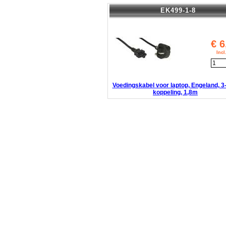
EK499-1-8
€
6
Inc
Voedingskabel voor laptop, Engeland, 3
koppeling, 1,8m