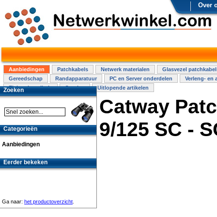
Over 
Aanbiedingen
Patchkabels
Netwerk materialen
Glasvezel patchkabel
Gereedschap
Randapparatuur
PC en Server onderdelen
Verleng- en 
Elektra installatie
Overige
Uitlopende artikelen
Zoeken
Catway Patc
9/125 SC - 
Categorieën
Aanbiedingen
Eerder bekeken
Ga naar:
het productoverzicht
.