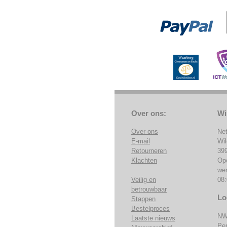
Over ons:
Wi
Over ons
Ne
E-mail
Wi
Retourneren
39
Klachten
Op
we
Veilig en
08:
betrouwbaar
Lo
Stappen
Bestelproces
NW
Laatste nieuws
Pe