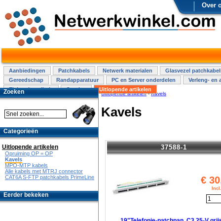
Over 
Aanbiedingen
Patchkabels
Netwerk materialen
Glasvezel patchkabel
Gereedschap
Randapparatuur
PC en Server onderdelen
Verleng- en 
Elektra installatie
Overige
Uitlopende artikelen
Zoeken
Uitlopende artikelen
-
Kavels
Kavels
Categorieën
37588-1
Uitlopende artikelen
Opruiming OP = OP
Kavels
MPO-MTP kabels
Alle kabels met MTRJ connector
CAT6A S-FTP patchkabels PrimeLine
€
30
Inc
Eerder bekeken
19"Telefonie-patchpan. C3 25-V grij