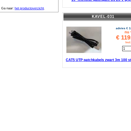
Ga naar:
het productoverzicht
.
KAVEL-031
advies €
1
nu 
€
119
Inc
CAT5 UTP patchkabels zwart 3m 100 s