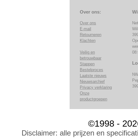
Over ons:
Wi
Over ons
Ne
E-mail
Wi
Retourneren
39
Klachten
Op
we
Veilig en
08:
betrouwbaar
Lo
Stappen
Bestelproces
NW
Laatste nieuws
Pe
Nieuwsarchief
39
Privacy verklaring
Onze
productgroepen
©1998 - 202
Disclaimer: alle prijzen en specific