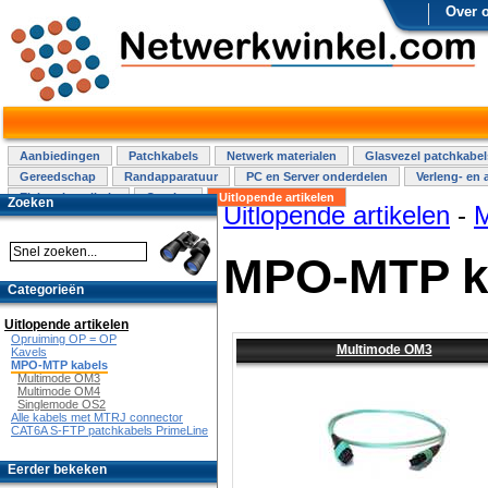
Over 
Aanbiedingen
Patchkabels
Netwerk materialen
Glasvezel patchkabel
Gereedschap
Randapparatuur
PC en Server onderdelen
Verleng- en 
Elektra installatie
Overige
Uitlopende artikelen
Zoeken
Uitlopende artikelen
-
MPO-MTP k
Categorieën
Uitlopende artikelen
Opruiming OP = OP
Multimode OM3
Kavels
MPO-MTP kabels
Multimode OM3
Multimode OM4
Singlemode OS2
Alle kabels met MTRJ connector
CAT6A S-FTP patchkabels PrimeLine
Eerder bekeken