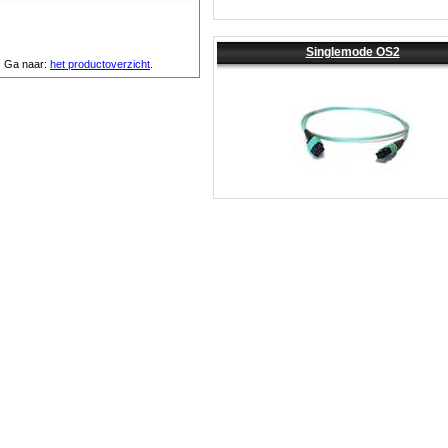
Singlemode OS2
Ga naar:
het productoverzicht
.