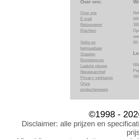
Over ons:
Wi
Over ons
Ne
E-mail
Wi
Retourneren
39
Klachten
Op
we
Veilig en
08:
betrouwbaar
Lo
Stappen
Bestelproces
NW
Laatste nieuws
Pe
Nieuwsarchief
39
Privacy verklaring
Onze
productgroepen
©1998 - 202
Disclaimer: alle prijzen en specific
prij