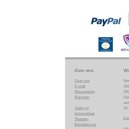
Over ons:
Wi
Over ons
Ne
E-mail
Wi
Retourneren
39
Klachten
Op
we
Veilig en
08:
betrouwbaar
Lo
Stappen
Bestelproces
NW