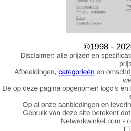
Laatste nieuws
Pe
Nieuwsarchief
39
Privacy verklaring
Onze
productgroepen
©1998 - 202
Disclaimer: alle prijzen en specific
prij
Afbeeldingen,
categorieën
en omschrij
we
De op deze pagina opgenomen logo's en 
Op al onze aanbiedingen en leveri
Gebruik van deze site betekent da
Netwerkwinkel.com - 
LT