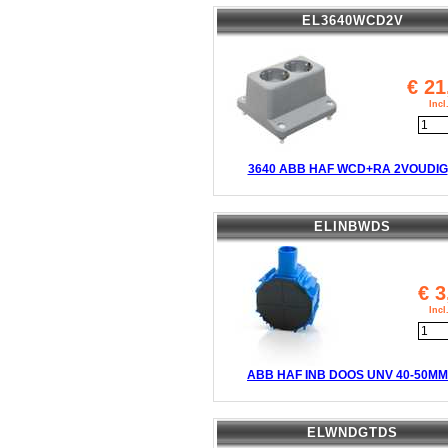
EL3640WCD2V
€
21
Inc
3640 ABB HAF WCD+RA 2VOUDIG
ELINBWDS
€
3
Inc
ABB HAF INB DOOS UNV 40-50MM
ELWNDGTDS