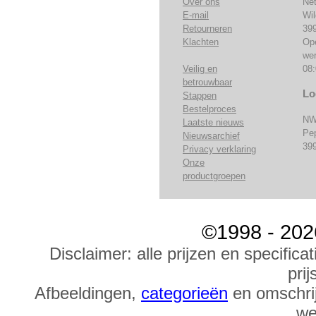
Over ons
Ne
E-mail
Wi
Retourneren
39
Klachten
Op
we
Veilig en
08:
betrouwbaar
Lo
Stappen
Bestelproces
NW
Laatste nieuws
Pe
Nieuwsarchief
39
Privacy verklaring
Onze
productgroepen
©1998 - 202
Disclaimer: alle prijzen en specific
prij
Afbeeldingen,
categorieën
en omschrij
we