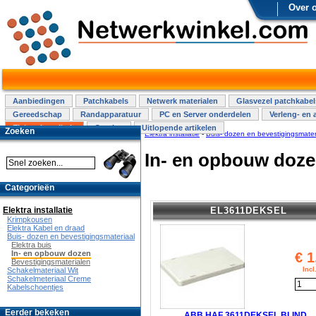
Over 
Aanbiedingen
Patchkabels
Netwerk materialen
Glasvezel patchkabel
Gereedschap
Randapparatuur
PC en Server onderdelen
Verleng- en 
Elektra installatie
Overige
Uitlopende artikelen
Zoeken
Elektra installatie
-
Buis- dozen en bevestigingsmater
In- en opbouw doz
Categorieën
EL3611DEKSEL
Elektra installatie
Krimpkousen
Elektra Kabel en draad
Buis- dozen en bevestigingsmateriaal
Elektra buis
In- en opbouw dozen
€
1
Bevestigingsmaterialen
Inc
Schakelmateriaal Wit
Schakelmeteriaal Creme
Kabelschoentjes
Eerder bekeken
ABB HAF 3611DEKSEL BLIND