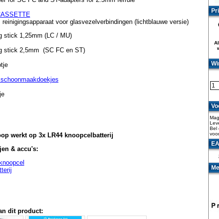
Pri
CASSETTE
 reinigingsapparaat voor glasvezelverbindingen (lichtblauwe versie)
g stick 1,25mm (LC / MU)
Al
ng stick 2,5mm (SC FC en ST)
Wi
tje
 schoonmaakdoekjes
je
Vo
Mag
Leve
Bel 
voor
op werkt op 3x LR44 knoopcelbatterij
EA
jen & accu's:
knoopcel
Me
terij
an dit product: