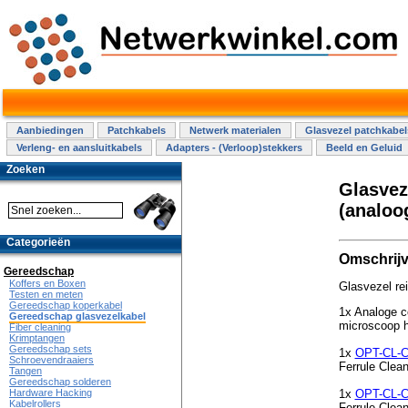
Aanbiedingen
Patchkabels
Netwerk materialen
Glasvezel patchkabel
Verleng- en aansluitkabels
Adapters - (Verloop)stekkers
Beeld en Geluid
Zoeken
Glasvez
(analoo
Categorieën
Omschrijv
Gereedschap
Koffers en Boxen
Glasvezel re
Testen en meten
Gereedschap koperkabel
1x Analoge c
Gereedschap glasvezelkabel
microscoop 
Fiber cleaning
Krimptangen
Gereedschap sets
1x
OPT-CL-
Schroevendraaiers
Ferrule Clea
Tangen
Gereedschap solderen
Hardware Hacking
1x
OPT-CL-
Kabelrollers
Ferrule Clea