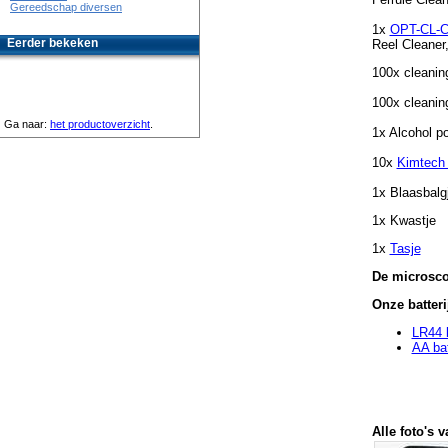
Gereedschap diversen
1x
OPT-CL-
Eerder bekeken
Reel Cleaner,
100x cleanin
100x cleani
Ga naar:
het productoverzicht
.
1x Alcohol po
10x
Kimtech
1x Blaasbalg
1x Kwastje
1x
Tasje
De microsco
Onze batteri
LR44 
AA bat
Alle foto's v