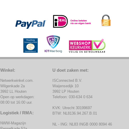
Winkel:
U doet zaken met:
Netwerkwinkel.com.
ISConnected B.V.
Wilgenkade 2a
Waijensedijk 10
3992 LL Houten
3992 LP Houten
Open op werkdagen:
Telefoon: 030-634 0 634
08:00 tot 16:00 uur.
KVK: Utrecht 30199697
Logistiek / RMA:
BTW: NL8136.94.267.B.01
NWW-Magazijn
NL - ING: NL83 INGB 0000 8094 46
Peppelkade 52a