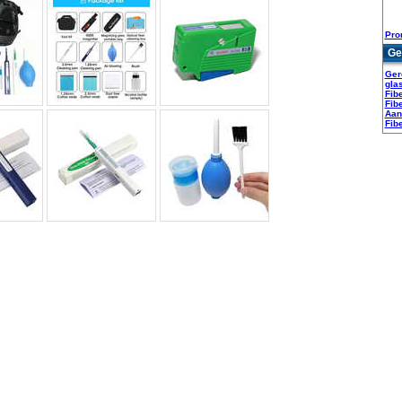
Pro
Ge
Ger
gla
Fib
Fib
Aan
Fib