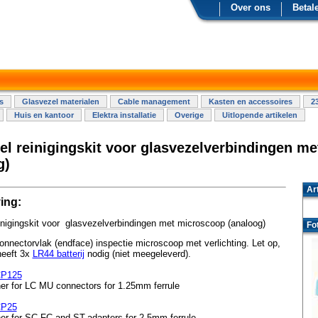
Over ons
Betal
s
Glasvezel materialen
Cable management
Kasten en accessoires
2
Huis en kantoor
Elektra installatie
Overige
Uitlopende artikelen
el reinigingskit voor glasvezelverbindingen m
g)
Ar
ing:
inigingskit voor glasvezelverbindingen met microscoop (analoog)
Fo
onnectorvlak (endface) inspectie microscoop met verlichting. Let op,
heeft 3x
LR44 batterij
nodig (niet meegeleverd).
CP125
ner for LC MU connectors for 1.25mm ferrule
CP25
ner for SC FC and ST-adapters for 2.5mm ferrule