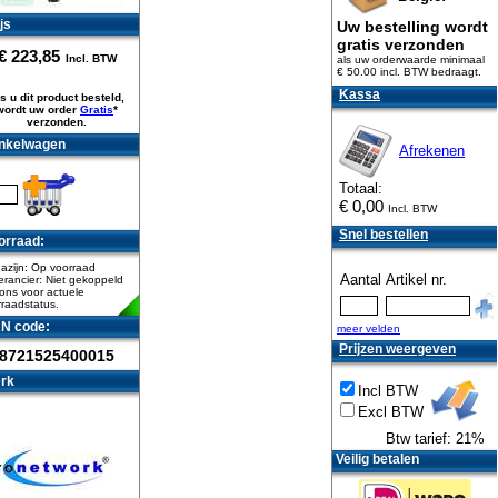
js
Uw bestelling wordt
gratis verzonden
€
223,85
Incl. BTW
als uw orderwaarde minimaal
€ 50.00 incl. BTW
bedraagt.
Kassa
s u dit product besteld,
wordt uw order
Gratis
*
verzonden.
nkelwagen
Afrekenen
Totaal:
€
0,00
Incl. BTW
Snel bestellen
orraad:
azijn: Op voorraad
Aantal
Artikel nr.
rancier: Niet gekoppeld
ons voor actuele
raadstatus.
N code:
meer velden
Prijzen weergeven
8721525400015
rk
Incl BTW
Excl BTW
Btw tarief: 21%
Veilig betalen