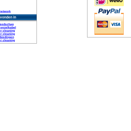
network
vonden in
eedschap
svezelkabel
er cleaning
er cleaning
biedingen
er cleaning