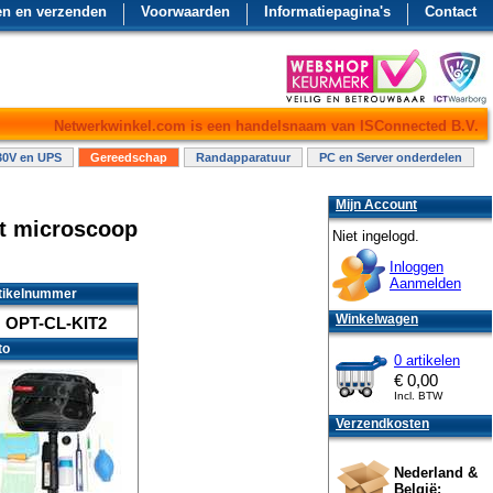
en en verzenden
Voorwaarden
Informatiepagina's
Contact
Netwerkwinkel.com is een handelsnaam van ISConnected B.V.
30V en UPS
Gereedschap
Randapparatuur
PC en Server onderdelen
Mijn Account
et microscoop
Niet ingelogd.
Inloggen
Aanmelden
tikelnummer
Winkelwagen
OPT-CL-KIT2
to
0 artikelen
€
0,00
Incl. BTW
Verzendkosten
Nederland &
België: