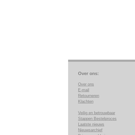
Over ons:
Over ons
E-mail
Retourneren
Klachten
Veilig en betrouwbaar
Stappen Bestelproces
Laatste nieuws
Nieuwsarchief