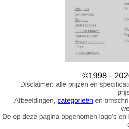
we
Veilig en
08:
betrouwbaar
Lo
Stappen
Bestelproces
NW
Laatste nieuws
Pe
Nieuwsarchief
39
Privacy verklaring
Onze
productgroepen
©1998 - 202
Disclaimer: alle prijzen en specific
prij
Afbeeldingen,
categorieën
en omschrij
we
De op deze pagina opgenomen logo's en 