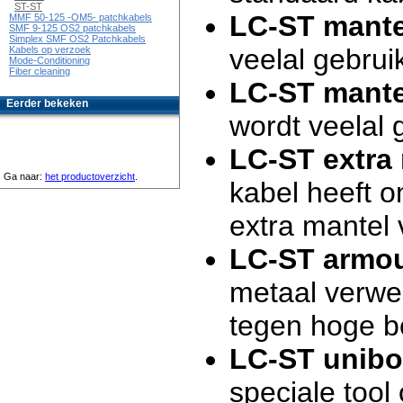
ST-ST
LC-ST mante
MMF 50-125 -OM5- patchkabels
SMF 9-125 OS2 patchkabels
Simplex SMF OS2 Patchkabels
veelal gebrui
Kabels op verzoek
Mode-Conditioning
Fiber cleaning
LC-ST mante
Eerder bekeken
wordt veelal 
LC-ST extra
Ga naar:
het productoverzicht
.
kabel heeft 
extra mantel 
LC-ST armou
metaal verwer
tegen hoge b
LC-ST unibo
speciale tool