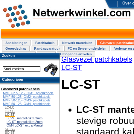
Over 
Aanbiedingen
Patchkabels
Netwerk materialen
Glasvezel patchkabel
Gereedschap
Randapparatuur
PC en Server onderdelen
Verleng- en 
Elektra installatie
Overige
Uitlopende artikelen
Zoeken
Glasvezel patchkabels
LC-ST
LC-ST
Categorieën
Glasvezel patchkabels
MMF 62-5-125 -OM1- patchkabels
MMF 50-125 -OM2- patchkabels
MMF 50-125 -OM3- patchkabels
MMF 50-125 -OM4- patchkabels
LC-ST mante
LC-LC
LC-SC
LC-ST
stevige robuu
LC-ST mantel dikte 3mm
LC-ST mantel dikte 2mm
OM4 LC-ST extra Mantel
standaard ka
SC-SC
SC-ST