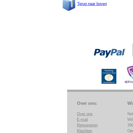
Terug naar boven
Over ons:
Wi
Over ons
Ne
E-mail
Wi
Retourneren
39
Klachten
Op