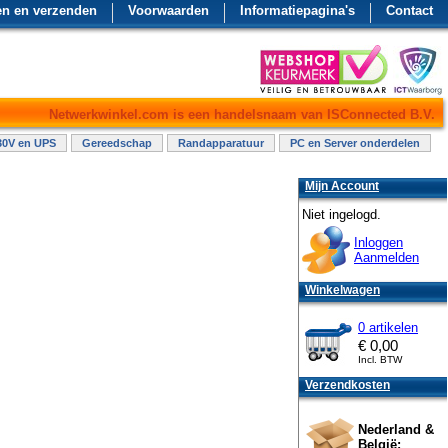
en en verzenden
Voorwaarden
Informatiepagina's
Contact
Netwerkwinkel.com is een handelsnaam van ISConnected B.V.
30V en UPS
Gereedschap
Randapparatuur
PC en Server onderdelen
Mijn Account
Niet ingelogd.
Inloggen
Aanmelden
Winkelwagen
0 artikelen
€
0,00
Incl. BTW
Verzendkosten
Nederland &
België: