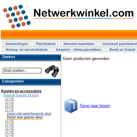
Aanbiedingen
Patchkabels
Netwerk materialen
Glasvezel patchkabel
Verleng- en aansluitkabels
Adapters - (Verloop)stekkers
Beeld en Geluid
Zoeken
Geen producten gevonden.
Categorieën
Kasten en accessoires
Staande Kasten 19 Inch
12 HE
15 HE
Terug naar boven
18 HE
22 HE
Zwart met geperforeerde deur
Zwart met glazen deur
24 HE
27 HE
32 HE
37 HE
42 HE