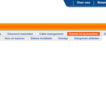
Over ons
Betal
s
Glasvezel materialen
Cable management
Kasten en accessoires
2
Huis en kantoor
Elektra installatie
Overige
Uitlopende artikelen