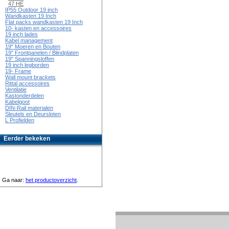
47 HE
IP55 Outdoor 19 inch
Wandkasten 19 Inch
Flat packs wandkasten 19 Inch
10- kasten en accessoires
19 inch lades
Kabel management
19" Moeren en Bouten
19" Frontpanelen / Blindplaten
19" Spanningsloffen
19 inch legborden
19- Frame
Wall mount brackets
Rittal accessoires
Ventilatie
Kastonderdelen
Kabelgoot
DIN-Rail materialen
Sleutels en Deursloten
L Profielden
Eerder bekeken
Ga naar:
het productoverzicht
.