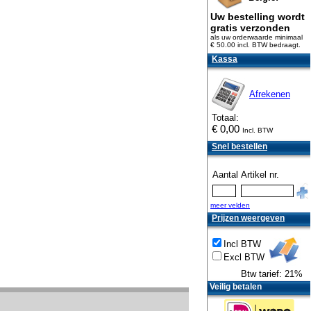
Uw bestelling wordt
gratis verzonden
als uw orderwaarde minimaal
€ 50.00 incl. BTW
bedraagt.
Kassa
Afrekenen
Totaal:
€
0,00
Incl. BTW
Snel bestellen
Aantal
Artikel nr.
meer velden
Prijzen weergeven
Incl BTW
Excl BTW
Btw tarief: 21%
Veilig betalen