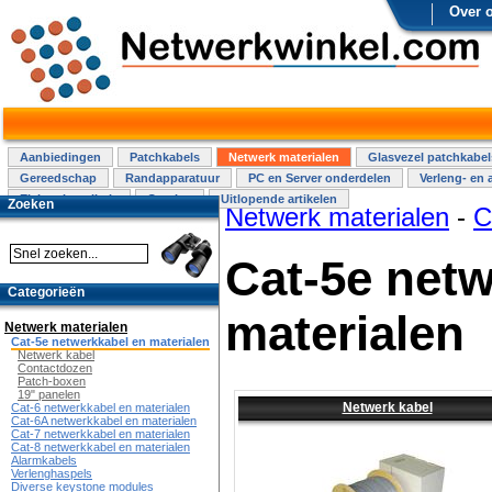
Over 
Aanbiedingen
Patchkabels
Netwerk materialen
Glasvezel patchkabel
Gereedschap
Randapparatuur
PC en Server onderdelen
Verleng- en 
Elektra installatie
Overige
Uitlopende artikelen
Zoeken
Netwerk materialen
-
C
Cat-5e netw
Categorieën
materialen
Netwerk materialen
Cat-5e netwerkkabel en materialen
Netwerk kabel
Contactdozen
Patch-boxen
19" panelen
Netwerk kabel
Cat-6 netwerkkabel en materialen
Cat-6A netwerkkabel en materialen
Cat-7 netwerkkabel en materialen
Cat-8 netwerkkabel en materialen
Alarmkabels
Verlenghaspels
Diverse keystone modules