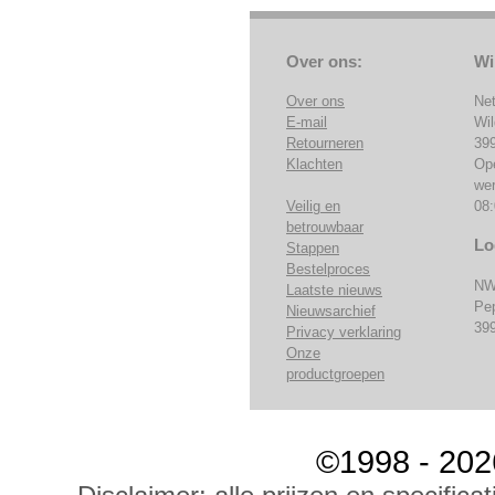
Over ons:
Wi
Over ons
Ne
E-mail
Wi
Retourneren
39
Klachten
Op
we
Veilig en
08:
betrouwbaar
Lo
Stappen
Bestelproces
NW
Laatste nieuws
Pe
Nieuwsarchief
39
Privacy verklaring
Onze
productgroepen
©1998 - 202