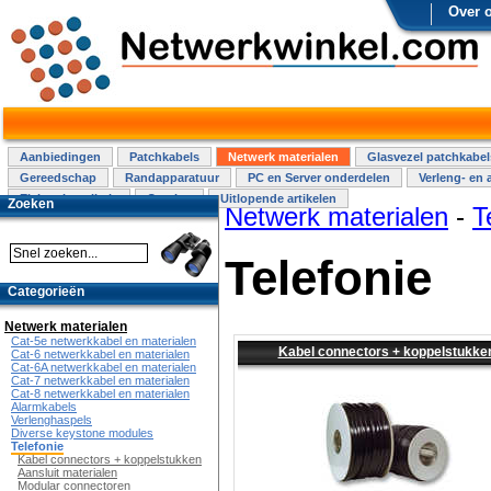
Over 
Aanbiedingen
Patchkabels
Netwerk materialen
Glasvezel patchkabel
Gereedschap
Randapparatuur
PC en Server onderdelen
Verleng- en 
Elektra installatie
Overige
Uitlopende artikelen
Zoeken
Netwerk materialen
-
T
Telefonie
Categorieën
Netwerk materialen
Cat-5e netwerkkabel en materialen
Kabel connectors + koppelstukke
Cat-6 netwerkkabel en materialen
Cat-6A netwerkkabel en materialen
Cat-7 netwerkkabel en materialen
Cat-8 netwerkkabel en materialen
Alarmkabels
Verlenghaspels
Diverse keystone modules
Telefonie
Kabel connectors + koppelstukken
Aansluit materialen
Modular connectoren