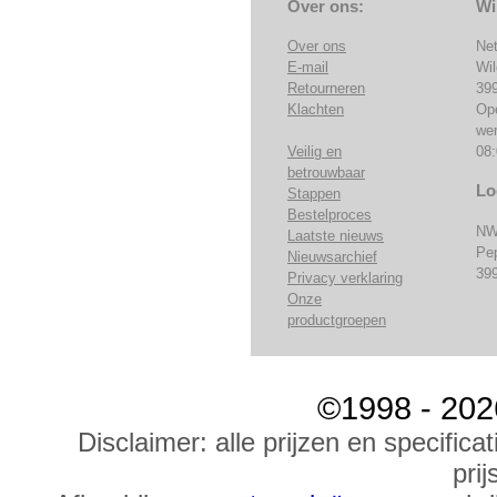
Over ons:
Wi
Over ons
Ne
E-mail
Wi
Retourneren
39
Klachten
Op
we
Veilig en
08:
betrouwbaar
Lo
Stappen
Bestelproces
NW
Laatste nieuws
Pe
Nieuwsarchief
39
Privacy verklaring
Onze
productgroepen
©1998 - 202
Disclaimer: alle prijzen en specific
prij