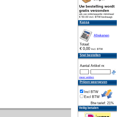
Uw bestelling wordt
gratis verzonden
als uw orderwaarde minimaal
€ 50.00 incl. BTW
bedraagt.
Kassa
Afrekenen
Totaal:
€
0,00
Incl. BTW
Snel bestellen
Aantal
Artikel nr.
meer velden
Prijzen weergeven
Incl BTW
Excl BTW
Btw tarief: 21%
Veilig betalen