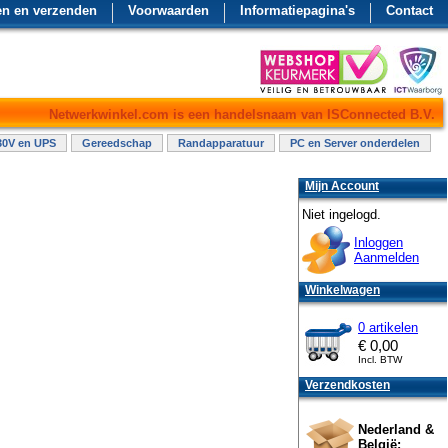
en en verzenden
Voorwaarden
Informatiepagina's
Contact
Netwerkwinkel.com is een handelsnaam van ISConnected B.V.
30V en UPS
Gereedschap
Randapparatuur
PC en Server onderdelen
Mijn Account
Niet ingelogd.
Inloggen
Aanmelden
Winkelwagen
0 artikelen
€
0,00
Incl. BTW
Verzendkosten
Nederland &
België: