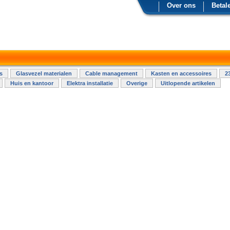
Over ons
Betal
s
Glasvezel materialen
Cable management
Kasten en accessoires
2
Huis en kantoor
Elektra installatie
Overige
Uitlopende artikelen