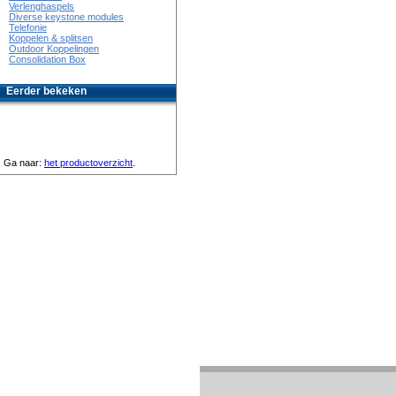
Verlenghaspels
Diverse keystone modules
Telefonie
Koppelen & splitsen
Outdoor Koppelingen
Consolidation Box
Eerder bekeken
Ga naar:
het productoverzicht
.