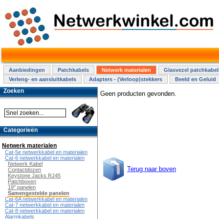
Aanbiedingen
Patchkabels
Netwerk materialen
Glasvezel patchkabel
Verleng- en aansluitkabels
Adapters - (Verloop)stekkers
Beeld en Geluid
Zoeken
Geen producten gevonden.
Categorieën
Netwerk materialen
Cat-5e netwerkkabel en materialen
Cat-6 netwerkkabel en materialen
Netwerk Kabel
Terug naar boven
Contactdozen
Keystone Jacks RJ45
Patchboxen
19" panelen
Samengestelde panelen
Cat-6A netwerkkabel en materialen
Cat-7 netwerkkabel en materialen
Cat-8 netwerkkabel en materialen
Alarmkabels