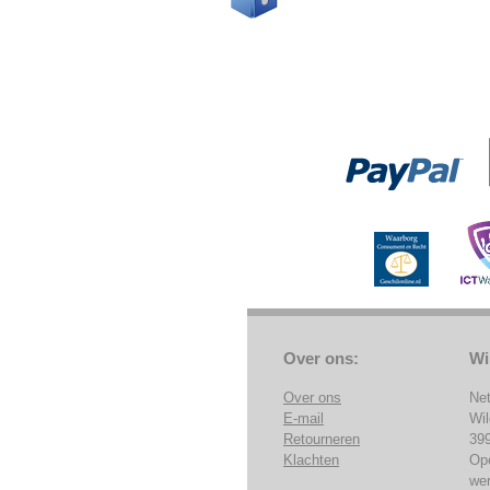
Over ons:
Wi
Over ons
Ne
E-mail
Wi
Retourneren
39
Klachten
Op
we