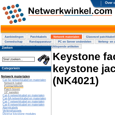
Over 
Aanbiedingen
Patchkabels
Netwerk materialen
Glasvezel patchkabel
Gereedschap
Randapparatuur
PC en Server onderdelen
Verleng- en 
Elektra installatie
Overige
Uitlopende artikelen
Zoeken
Keystone fac
keystone jac
Categorieën
Netwerk materialen
(NK4021)
Cat-5e netwerkkabel en materialen
Netwerk kabel
Contactdozen
Patch-boxen
19" panelen
Cat-6 netwerkkabel en materialen
Cat-6A netwerkkabel en materialen
Cat-7 netwerkkabel en materialen
Cat-8 netwerkkabel en materialen
Alarmkabels
Verlenghaspels
Diverse keystone modules