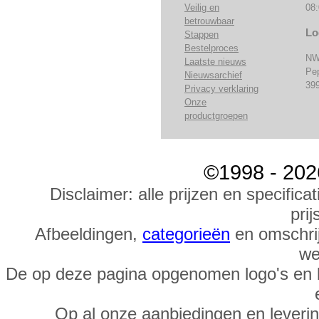
Veilig en
08:
betrouwbaar
Lo
Stappen
Bestelproces
NW
Laatste nieuws
Pe
Nieuwsarchief
39
Privacy verklaring
Onze
productgroepen
©1998 - 202
Disclaimer: alle prijzen en specific
prij
Afbeeldingen,
categorieën
en omschrij
we
De op deze pagina opgenomen logo's en 
Op al onze aanbiedingen en leveri