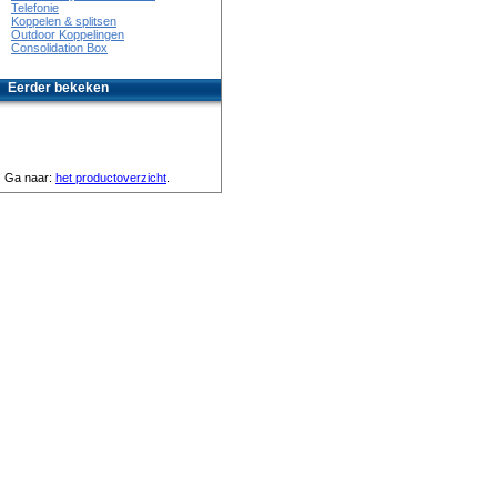
Telefonie
Koppelen & splitsen
Outdoor Koppelingen
Consolidation Box
Eerder bekeken
Ga naar:
het productoverzicht
.