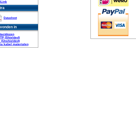
iLink
tra
Datasheet
vonden in
tactdozen
FTP (Shielded)
 (Unshielded)
6a kabel materialen