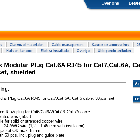
Over ons
Betal
s
Glasvezel materialen
Cable management
Kasten en accessoires
2
Huis en kantoor
Elektra installatie
Overige
Uitlopende artikelen
k Modular Plug Cat.6A RJ45 for Cat7,Cat.6A, Ca
et, shielded
Ar
ing:
ular Plug Cat.6A RJ45 for Cat7,Cat.6A, Cat.6 cable, 50pcs. set,
Fo
ded RJ45 plug for Cat6/Cat6A/Cat7 & Cat.7A cable
lated pins ( 50u )
le for solid or stranded copper wire
 - 24 AWG wire (1,2 – 1,45 mm with insulation)
 jacket OD max. 8 mm
th 50 pcs. incl. plug and guide plate