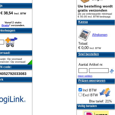
js
Uw bestelling wordt
gratis verzonden
€
38,54
Incl. BTW
als uw orderwaarde minimaal
€ 50.00 incl. BTW
bedraagt.
Kassa
Vanaf 2 stuks
Gratis
* verzonden.
nkelwagen
Afrekenen
Totaal:
€
0,00
Incl. BTW
orraad:
Snel bestellen
azijn: Op voorraad
erancier: Op voorraad
Aantal
Artikel nr.
N code:
4052792033083
meer velden
rk
Prijzen weergeven
Incl BTW
Excl BTW
Btw tarief: 21%
Veilig betalen