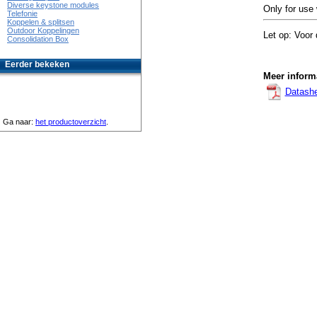
Diverse keystone modules
Only for use
Telefonie
Koppelen & splitsen
Outdoor Koppelingen
Let op: Voor
Consolidation Box
Eerder bekeken
Meer informa
Datash
Ga naar:
het productoverzicht
.