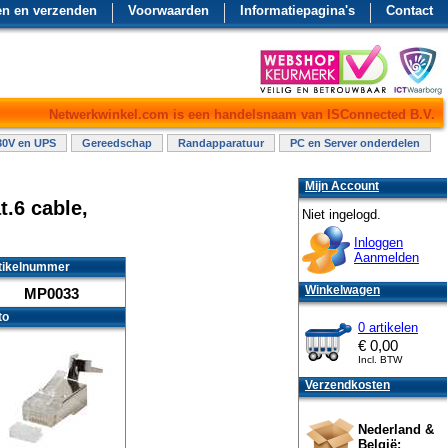
en en verzenden
Voorwaarden
Informatiepagina's
Contact
Netwerkwinkel.com is een handelsnaam van ISConnected B.V.
30V en UPS
Gereedschap
Randapparatuur
PC en Server onderdelen
Mijn Account
t.6 cable,
Niet ingelogd.
Inloggen
Aanmelden
tikelnummer
Winkelwagen
MP0033
to
0 artikelen
€
0,00
Incl. BTW
Verzendkosten
Nederland &
België: