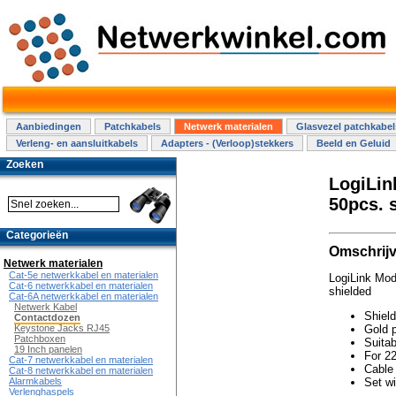
Aanbiedingen
Patchkabels
Netwerk materialen
Glasvezel patchkabel
Verleng- en aansluitkabels
Adapters - (Verloop)stekkers
Beeld en Geluid
Zoeken
LogiLin
50pcs. s
Categorieën
Omschrijv
Netwerk materialen
Cat-5e netwerkkabel en materialen
LogiLink Mod
Cat-6 netwerkkabel en materialen
shielded
Cat-6A netwerkkabel en materialen
Netwerk Kabel
Shiel
Contactdozen
Keystone Jacks RJ45
Gold p
Patchboxen
Suitab
19 Inch panelen
For 22
Cat-7 netwerkkabel en materialen
Cable
Cat-8 netwerkkabel en materialen
Alarmkabels
Set wi
Verlenghaspels