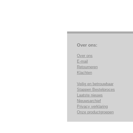
Over ons:
Over ons
E-mail
Retourneren
Klachten
Veilig en betrouwbaar
Stappen Bestelproces
Laatste nieuws
Nieuwsarchief
Privacy verklaring
Onze productgroepen