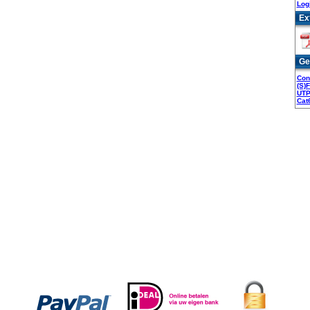
Log
Ex
Ge
Con
(S)
UTP
Cat