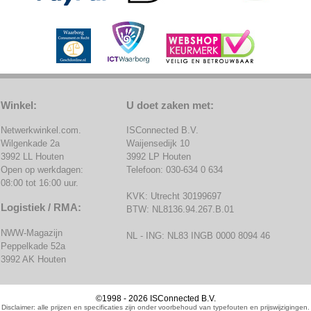
Winkel:
U doet zaken met:
Netwerkwinkel.com.
ISConnected B.V.
Wilgenkade 2a
Waijensedijk 10
3992 LL Houten
3992 LP Houten
Open op werkdagen:
Telefoon: 030-634 0 634
08:00 tot 16:00 uur.
KVK: Utrecht 30199697
Logistiek / RMA:
BTW: NL8136.94.267.B.01
NWW-Magazijn
NL - ING: NL83 INGB 0000 8094 46
Peppelkade 52a
3992 AK Houten
©1998 - 2026 ISConnected B.V.
Disclaimer: alle prijzen en specificaties zijn onder voorbehoud van typefouten en prijswijzigingen.