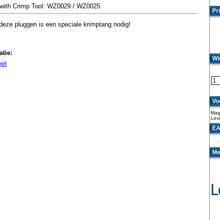
 with Crimp Tool: WZ0029 / WZ0025
Pri
 deze pluggen is een speciale krimptang nodig!
tie:
Wi
eet
Vo
Mag
Lev
EA
Me