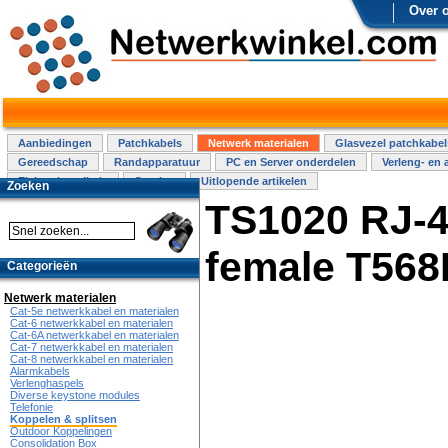
Over 
Aanbiedingen
Patchkabels
Netwerk materialen
Glasvezel patchkabel
Gereedschap
Randapparatuur
PC en Server onderdelen
Verleng- en 
Elektra installatie
Overige
Uitlopende artikelen
Zoeken
TS1020 RJ-4
female T568
Categorieën
Netwerk materialen
Cat-5e netwerkkabel en materialen
Cat-6 netwerkkabel en materialen
Cat-6A netwerkkabel en materialen
Cat-7 netwerkkabel en materialen
Cat-8 netwerkkabel en materialen
Alarmkabels
Verlenghaspels
Diverse keystone modules
Telefonie
Koppelen & splitsen
Outdoor Koppelingen
Consolidation Box