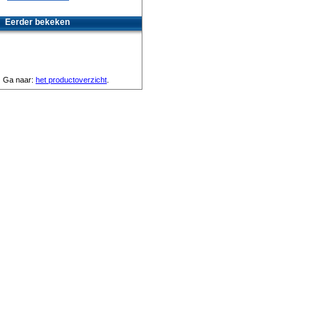
Eerder bekeken
Ga naar:
het productoverzicht
.