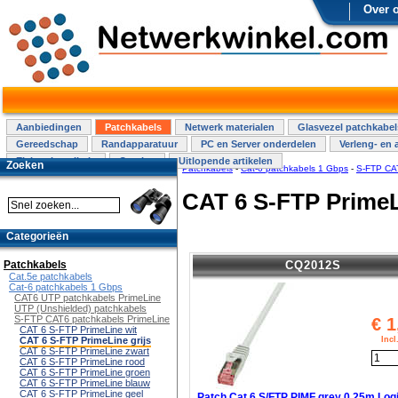
Over 
Aanbiedingen
Patchkabels
Netwerk materialen
Glasvezel patchkabel
Gereedschap
Randapparatuur
PC en Server onderdelen
Verleng- en 
Elektra installatie
Overige
Uitlopende artikelen
Zoeken
Patchkabels
-
Cat-6 patchkabels 1 Gbps
-
S-FTP CAT
CAT 6 S-FTP PrimeL
Categorieën
CQ2012S
Patchkabels
Cat.5e patchkabels
Cat-6 patchkabels 1 Gbps
CAT6 UTP patchkabels PrimeLine
UTP (Unshielded) patchkabels
S-FTP CAT6 patchkabels PrimeLine
€
1
CAT 6 S-FTP PrimeLine wit
Inc
CAT 6 S-FTP PrimeLine grijs
CAT 6 S-FTP PrimeLine zwart
CAT 6 S-FTP PrimeLine rood
CAT 6 S-FTP PrimeLine groen
CAT 6 S-FTP PrimeLine blauw
CAT 6 S-FTP PrimeLine geel
Patch Cat.6 S/FTP PIMF grey 0,25m Log