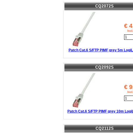
CQ2072S
€
4
Inc
Patch Cat.6 S/FTP PIMF grey 5m LogiL
CQ2092S
€
9
Inc
Patch Cat.6 S/FTP PIMF grey 10m Logi
CQ2112S