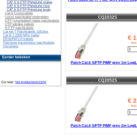
CAT 6 S-FTP PrimeLine oranje
CAT 6 S-FTP PrimeLine roze
CAT 6 S-FTP PrimeLine bruin
Cat-6 Crosscabels
CQ2032S
Losse patchkabel onderdelen
UTP (Unshielded) platte patchkabels
UTP slimline kabels
S-FTP patchkabels
Cat 6A-7 Patchkabels 10Gbps
Cat 8-1 2000 MHz kabel
€
1
DESKPATCH kabels
Patchsee traceerbare patchkabels
Inc
Opruiming
Eerder bekeken
Patch Cat.6 S/FTP PIMF grey 1m LogiL
CQ2052S
Ga naar:
het productoverzicht
.
€
2
Inc
Patch Cat.6 S/FTP PIMF grey 2m LogiL