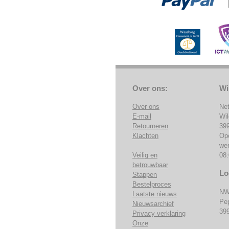
Over ons:
Wi
Over ons
Ne
E-mail
Wi
Retourneren
39
Klachten
Op
we
Veilig en
08:
betrouwbaar
Lo
Stappen
Bestelproces
NW
Laatste nieuws
Pe
Nieuwsarchief
39
Privacy verklaring
Onze