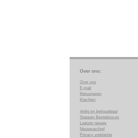
Over ons:
Over ons
E-mail
Retourneren
Klachten
Veilig en betrouwbaar
Stappen Bestelproces
Laatste nieuws
Nieuwsarchief
Privacy verklaring