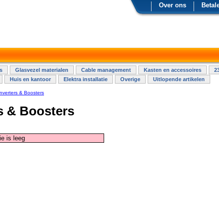
Over ons
Betal
s
Glasvezel materialen
Cable management
Kasten en accessoires
2
Huis en kantoor
Elektra installatie
Overige
Uitlopende artikelen
nverters & Boosters
s & Boosters
e is leeg