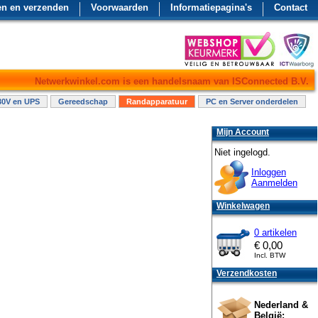
en en verzenden
Voorwaarden
Informatiepagina's
Contact
Netwerkwinkel.com is een handelsnaam van ISConnected B.V.
30V en UPS
Gereedschap
Randapparatuur
PC en Server onderdelen
Mijn Account
Niet ingelogd.
Inloggen
Aanmelden
Winkelwagen
0 artikelen
€
0,00
Incl. BTW
Verzendkosten
Nederland &
België: