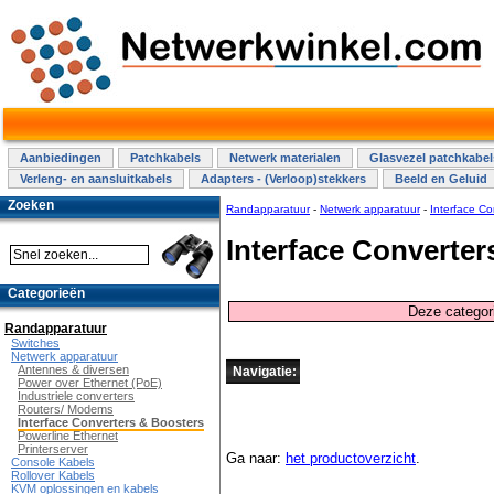
Aanbiedingen
Patchkabels
Netwerk materialen
Glasvezel patchkabel
Verleng- en aansluitkabels
Adapters - (Verloop)stekkers
Beeld en Geluid
Zoeken
Randapparatuur
-
Netwerk apparatuur
-
Interface Co
Interface Converter
Categorieën
Deze categori
Randapparatuur
Switches
Netwerk apparatuur
Antennes & diversen
Navigatie:
Power over Ethernet (PoE)
Industriele converters
Routers/ Modems
Interface Converters & Boosters
Powerline Ethernet
Printerserver
Ga naar:
het productoverzicht
.
Console Kabels
Rollover Kabels
KVM oplossingen en kabels