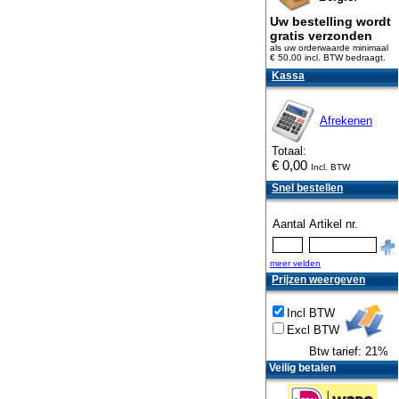
Uw bestelling wordt
gratis verzonden
als uw orderwaarde minimaal
€ 50.00 incl. BTW
bedraagt.
Kassa
Afrekenen
Totaal:
€
0,00
Incl. BTW
Snel bestellen
Aantal
Artikel nr.
meer velden
Prijzen weergeven
Incl BTW
Excl BTW
Btw tarief: 21%
Veilig betalen