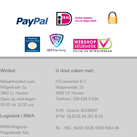
Winkel:
U doet zaken met:
Netwerkwinkel.com.
ISConnected B.V.
Wilgenkade 2a
Waijensedijk 10
3992 LL Houten
3992 LP Houten
Open op werkdagen:
Telefoon: 030-634 0 634
08:00 tot 16:00 uur.
KVK: Utrecht 30199697
Logistiek / RMA:
BTW: NL8136.94.267.B.01
NWW-Magazijn
NL - ING: NL83 INGB 0000 8094 46
Peppelkade 52a