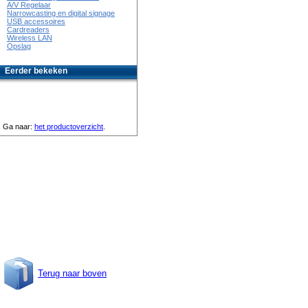
A/V Regelaar
Narrowcasting en digital signage
USB accessoires
Cardreaders
Wireless LAN
Opslag
Eerder bekeken
Ga naar:
het productoverzicht
.
Terug naar boven