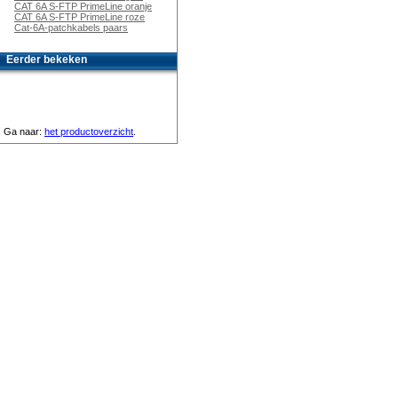
CAT 6A S-FTP PrimeLine oranje
CAT 6A S-FTP PrimeLine roze
Cat-6A-patchkabels paars
Eerder bekeken
Ga naar:
het productoverzicht
.