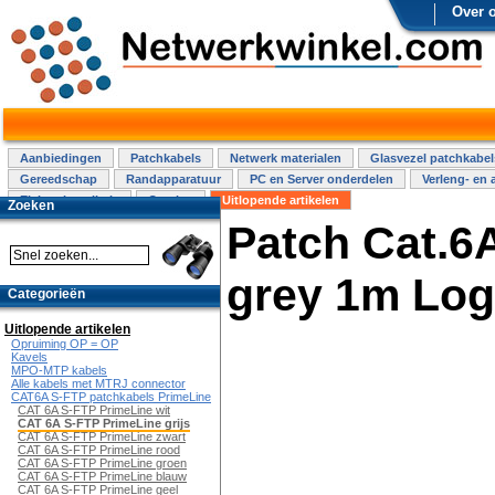
Over 
Aanbiedingen
Patchkabels
Netwerk materialen
Glasvezel patchkabel
Gereedschap
Randapparatuur
PC en Server onderdelen
Verleng- en 
Elektra installatie
Overige
Uitlopende artikelen
Zoeken
Patch Cat.6
grey 1m Logi
Categorieën
Uitlopende artikelen
Opruiming OP = OP
Kavels
MPO-MTP kabels
Alle kabels met MTRJ connector
CAT6A S-FTP patchkabels PrimeLine
CAT 6A S-FTP PrimeLine wit
CAT 6A S-FTP PrimeLine grijs
CAT 6A S-FTP PrimeLine zwart
CAT 6A S-FTP PrimeLine rood
CAT 6A S-FTP PrimeLine groen
CAT 6A S-FTP PrimeLine blauw
CAT 6A S-FTP PrimeLine geel