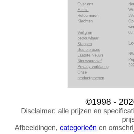
Over ons
Ne
E-mail
Wi
Retourneren
39
Klachten
Op
we
Veilig en
08:
betrouwbaar
Lo
Stappen
Bestelproces
NW
Laatste nieuws
Pe
Nieuwsarchief
39
Privacy verklaring
Onze
productgroepen
©1998 - 202
Disclaimer: alle prijzen en specific
prij
Afbeeldingen,
categorieën
en omschrij