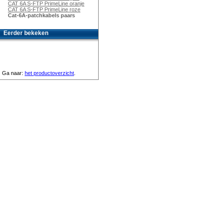
CAT 6A S-FTP PrimeLine oranje
CAT 6A S-FTP PrimeLine roze
Cat-6A-patchkabels paars
Eerder bekeken
Ga naar:
het productoverzicht
.