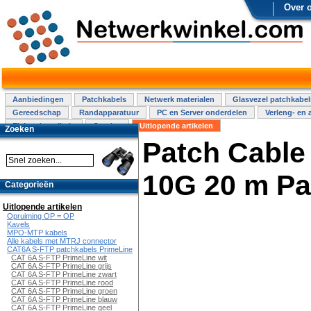
Over 
Aanbiedingen
Patchkabels
Netwerk materialen
Glasvezel patchkabel
Gereedschap
Randapparatuur
PC en Server onderdelen
Verleng- en 
Elektra installatie
Overige
Uitlopende artikelen
Zoeken
Patch Cable
10G 20 m Pa
Categorieën
Uitlopende artikelen
Opruiming OP = OP
Kavels
MPO-MTP kabels
Alle kabels met MTRJ connector
CAT6A S-FTP patchkabels PrimeLine
CAT 6A S-FTP PrimeLine wit
CAT 6A S-FTP PrimeLine grijs
CAT 6A S-FTP PrimeLine zwart
CAT 6A S-FTP PrimeLine rood
CAT 6A S-FTP PrimeLine groen
CAT 6A S-FTP PrimeLine blauw
CAT 6A S-FTP PrimeLine geel