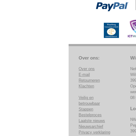
Over ons:
Wi
Over ons
Ne
E-mail
Wi
Retourneren
39
Klachten
Op
we
Veilig en
08:
betrouwbaar
Lo
Stappen
Bestelproces
NW
Laatste nieuws
Pe
Nieuwsarchief
39
Privacy verklaring