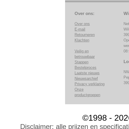
Over ons:
Wi
Over ons
Ne
E-mail
Wi
Retourneren
39
Klachten
Op
we
Veilig en
08:
betrouwbaar
Lo
Stappen
Bestelproces
NW
Laatste nieuws
Pe
Nieuwsarchief
39
Privacy verklaring
Onze
productgroepen
©1998 - 202
Disclaimer: alle prijzen en specific