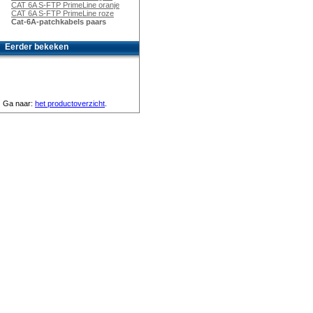
CAT 6A S-FTP PrimeLine oranje
CAT 6A S-FTP PrimeLine roze
Cat-6A-patchkabels paars
Eerder bekeken
Ga naar:
het productoverzicht
.