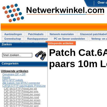
Over 
Aanbiedingen
Patchkabels
Netwerk materialen
Glasvezel patchkabel
Gereedschap
Randapparatuur
PC en Server onderdelen
Verleng- en 
Elektra installatie
Overige
Uitlopende artikelen
Zoeken
Patch Cat.6
paars 10m L
Categorieën
Uitlopende artikelen
Opruiming OP = OP
Kavels
MPO-MTP kabels
Alle kabels met MTRJ connector
CAT6A S-FTP patchkabels PrimeLine
CAT 6A S-FTP PrimeLine wit
CAT 6A S-FTP PrimeLine grijs
CAT 6A S-FTP PrimeLine zwart
CAT 6A S-FTP PrimeLine rood
CAT 6A S-FTP PrimeLine groen
CAT 6A S-FTP PrimeLine blauw
CAT 6A S-FTP PrimeLine geel