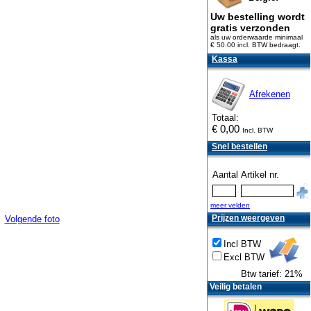
Uw bestelling wordt
gratis verzonden
als uw orderwaarde minimaal
€ 50.00 incl. BTW
bedraagt.
Kassa
Afrekenen
Totaal:
€
0,00
Incl. BTW
Snel bestellen
Aantal
Artikel nr.
meer velden
Prijzen weergeven
Volgende foto
Incl BTW
Excl BTW
Btw tarief: 21%
Veilig betalen