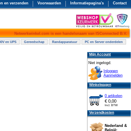
en en verzenden
Voorwaarden
Informatiepagina's
Contact
Netwerkwinkel.com is een handelsnaam van ISConnected B.V.
30V en UPS
Gereedschap
Randapparatuur
PC en Server onderdelen
Mijn Account
Niet ingelogd.
Inloggen
Aanmelden
Winkelwagen
0 artikelen
€
0,00
Incl. BTW
Verzendkosten
Nederland &
België: