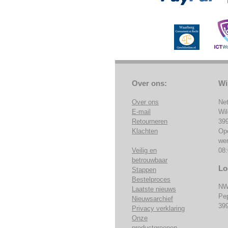
Over ons:
Wi
Over ons
Ne
E-mail
Wi
Retourneren
39
Klachten
Op
we
Veilig en
08:
betrouwbaar
Lo
Stappen
Bestelproces
NW
Laatste nieuws
Pe
Nieuwsarchief
39
Privacy verklaring
Onze
productgroepen