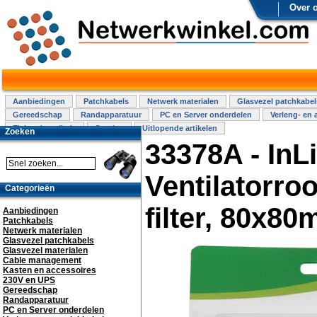
Over 
Aanbiedingen
Patchkabels
Netwerk materialen
Glasvezel patchkabel
Gereedschap
Randapparatuur
PC en Server onderdelen
Verleng- en 
Elektra installatie
Overige
Uitlopende artikelen
Zoeken
33378A - InL
Ventilatorro
Categorieën
filter, 80x8
Aanbiedingen
Patchkabels
Netwerk materialen
Glasvezel patchkabels
Glasvezel materialen
Cable management
Kasten en accessoires
230V en UPS
Gereedschap
Randapparatuur
PC en Server onderdelen