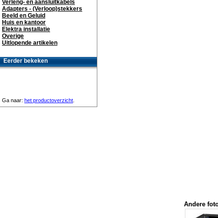
Verleng- en aansluitkabels
Adapters - (Verloop)stekkers
Beeld en Geluid
Huis en kantoor
Elektra installatie
Overige
Uitlopende artikelen
Eerder bekeken
Ga naar:
het productoverzicht
.
Andere foto