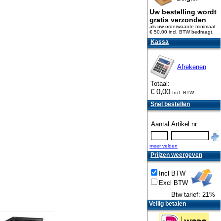
Uw bestelling wordt
gratis verzonden
als uw orderwaarde minimaal
€ 50.00 incl. BTW
bedraagt.
Kassa
Afrekenen
Totaal:
€
0,00
Incl. BTW
Snel bestellen
Aantal
Artikel nr.
meer velden
Prijzen weergeven
Incl BTW
Excl BTW
Btw tarief: 21%
Veilig betalen