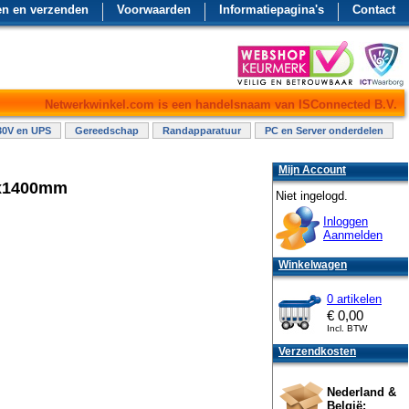
en en verzenden
Voorwaarden
Informatiepagina's
Contact
Netwerkwinkel.com is een handelsnaam van ISConnected B.V.
30V en UPS
Gereedschap
Randapparatuur
PC en Server onderdelen
Mijn Account
0x1400mm
Niet ingelogd.
Inloggen
Aanmelden
Winkelwagen
0 artikelen
€
0,00
Incl. BTW
Verzendkosten
Nederland &
België: