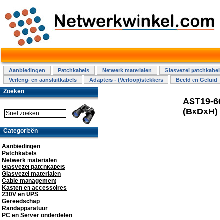
Aanbiedingen
Patchkabels
Netwerk materialen
Glasvezel patchkabel
Verleng- en aansluitkabels
Adapters - (Verloop)stekkers
Beeld en Geluid
Zoeken
AST19-6
(BxDxH)
Categorieën
Aanbiedingen
Patchkabels
Netwerk materialen
Glasvezel patchkabels
Glasvezel materialen
Cable management
Kasten en accessoires
230V en UPS
Gereedschap
Randapparatuur
PC en Server onderdelen