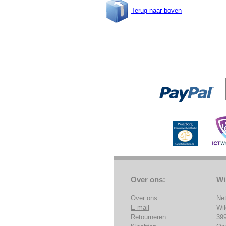
Terug naar boven
Over ons:
Wi
Over ons
Ne
E-mail
Wi
Retourneren
39