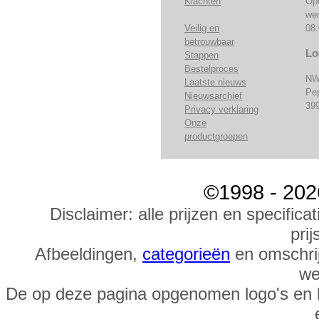
Klachten
Op
we
Veilig en
08:
betrouwbaar
Lo
Stappen
Bestelproces
NW
Laatste nieuws
Pe
Nieuwsarchief
39
Privacy verklaring
Onze
productgroepen
©1998 - 202
Disclaimer: alle prijzen en specific
prij
Afbeeldingen,
categorieën
en omschrij
we
De op deze pagina opgenomen logo's en 