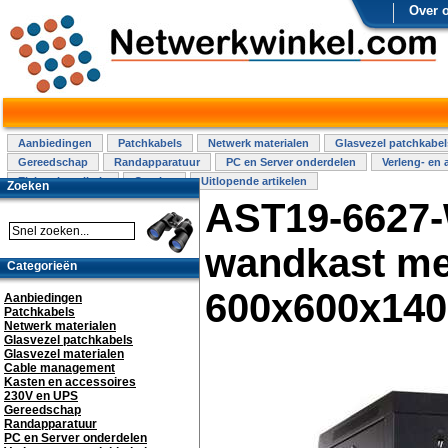
Over 
Aanbiedingen
Patchkabels
Netwerk materialen
Glasvezel patchkabel
Gereedschap
Randapparatuur
PC en Server onderdelen
Verleng- en 
Elektra installatie
Overige
Uitlopende artikelen
Zoeken
AST19-6627
wandkast me
Categorieën
600x600x14
Aanbiedingen
Patchkabels
Netwerk materialen
Glasvezel patchkabels
Glasvezel materialen
Cable management
Kasten en accessoires
230V en UPS
Gereedschap
Randapparatuur
PC en Server onderdelen