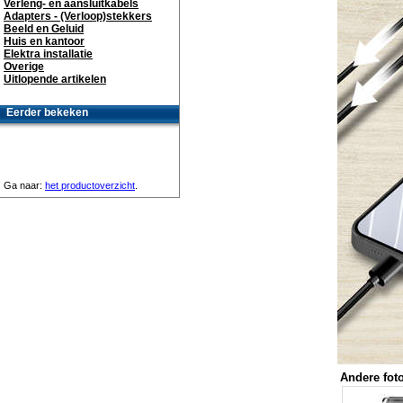
Verleng- en aansluitkabels
Adapters - (Verloop)stekkers
Beeld en Geluid
Huis en kantoor
Elektra installatie
Overige
Uitlopende artikelen
Eerder bekeken
Ga naar:
het productoverzicht
.
Andere foto