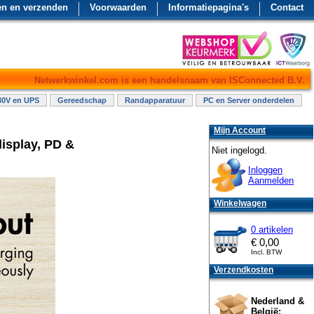
en en verzenden
Voorwaarden
Informatiepagina's
Contact
Netwerkwinkel.com is een handelsnaam van ISConnected B.V.
30V en UPS
Gereedschap
Randapparatuur
PC en Server onderdelen
Mijn Account
isplay, PD &
Niet ingelogd.
Inloggen
Aanmelden
Winkelwagen
0 artikelen
€
0,00
Incl. BTW
Verzendkosten
Nederland &
België: