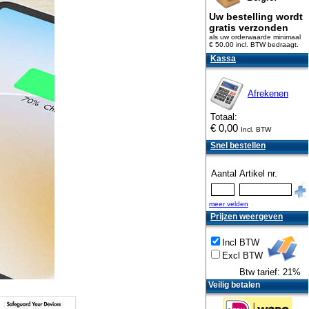
Uw bestelling wordt
gratis verzonden
als uw orderwaarde minimaal
€ 50.00 incl. BTW
bedraagt.
Kassa
Afrekenen
Totaal:
€
0,00
Incl. BTW
Snel bestellen
Aantal
Artikel nr.
meer velden
Prijzen weergeven
Incl BTW
Excl BTW
Btw tarief: 21%
Veilig betalen