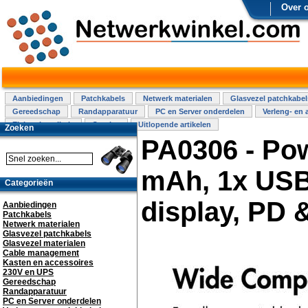
Over 
Aanbiedingen
Patchkabels
Netwerk materialen
Glasvezel patchkabel
Gereedschap
Randapparatuur
PC en Server onderdelen
Verleng- en 
Elektra installatie
Overige
Uitlopende artikelen
Zoeken
PA0306 - Po
mAh, 1x USB
Categorieën
display, PD 
Aanbiedingen
Patchkabels
Netwerk materialen
Glasvezel patchkabels
Glasvezel materialen
Cable management
Kasten en accessoires
230V en UPS
Gereedschap
Randapparatuur
PC en Server onderdelen