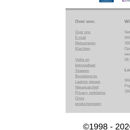
Over ons:
Wi
Over ons
Ne
E-mail
Wi
Retourneren
39
Klachten
Op
we
Veilig en
08:
betrouwbaar
Lo
Stappen
Bestelproces
NW
Laatste nieuws
Pe
Nieuwsarchief
39
Privacy verklaring
Onze
productgroepen
©1998 - 202