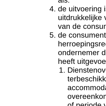
de uitvoering
uitdrukkelijk
van de consu
de consument h
herroepingsrec
ondernemer d
heeft uitgevoe
Dienstenov
terbeschikk
accommodat
overeenko
of periode 