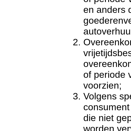
en anders 
goederenve
autoverhuur
Overeenkom
vrijetijdsbe
overeenko
of periode 
voorzien;
Volgens spe
consument 
die niet ge
worden ver