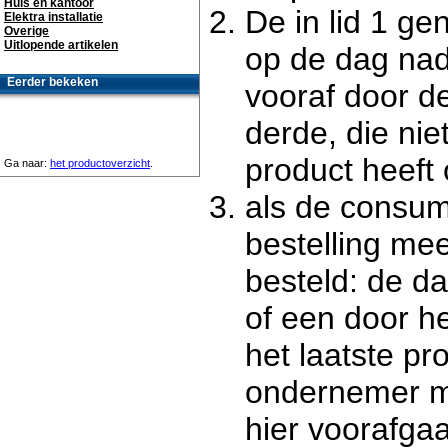
Huis en kantoor
De in lid 1 g
Elektra installatie
Overige
Uitlopende artikelen
op de dag nad
Eerder bekeken
vooraf door 
derde, die nie
product heeft 
Ga naar:
het productoverzicht
.
als de consum
bestelling me
besteld: de d
of een door 
het laatste p
ondernemer ma
hier voorafga