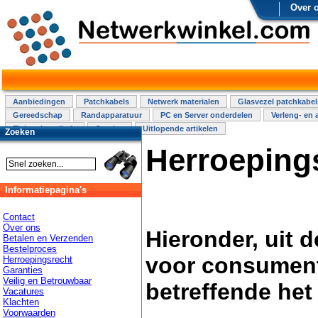
Over 
Aanbiedingen
Patchkabels
Netwerk materialen
Glasvezel patchkabel
Gereedschap
Randapparatuur
PC en Server onderdelen
Verleng- en 
Elektra installatie
Overige
Uitlopende artikelen
Zoeken
Herroeping
Informatiepagina's
Contact
Over ons
Hieronder, uit
Betalen en Verzenden
Bestelproces
voor consument
Herroepingsrecht
Garanties
Veilig en Betrouwbaar
betreffende het
Vacatures
Klachten
Voorwaarden