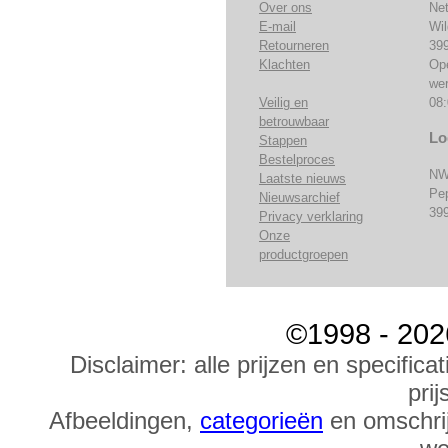
Over ons
Ne
E-mail
Wi
Retourneren
39
Klachten
Op
we
Veilig en
08:
betrouwbaar
Lo
Stappen
Bestelproces
NW
Laatste nieuws
Pe
Nieuwsarchief
39
Privacy verklaring
Onze
productgroepen
©1998 - 202
Disclaimer: alle prijzen en specific
prij
Afbeeldingen,
categorieën
en omschrij