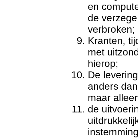
en comput
de verzegel
verbroken;
Kranten, ti
met uitzon
hierop;
De levering
anders dan
maar alleen
de uitvoer
uitdrukkeli
instemming