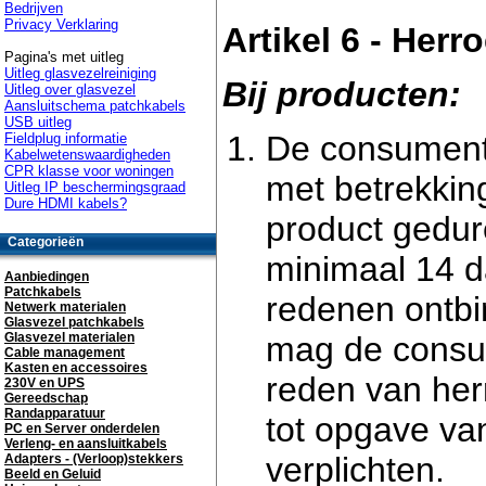
Bedrijven
Privacy Verklaring
Artikel 6 - Herr
Pagina's met uitleg
Uitleg glasvezelreiniging
Bij producten:
Uitleg over glasvezel
Aansluitschema patchkabels
USB uitleg
De consument
Fieldplug informatie
Kabelwetenswaardigheden
CPR klasse voor woningen
met betrekkin
Uitleg IP beschermingsgraad
Dure HDMI kabels?
product gedur
Categorieën
minimaal 14 
Aanbiedingen
Patchkabels
redenen ontb
Netwerk materialen
Glasvezel patchkabels
mag de consu
Glasvezel materialen
Cable management
Kasten en accessoires
reden van her
230V en UPS
Gereedschap
Randapparatuur
tot opgave van
PC en Server onderdelen
Verleng- en aansluitkabels
verplichten.
Adapters - (Verloop)stekkers
Beeld en Geluid