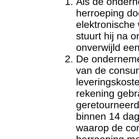
Als de onder
herroeping d
elektronische 
stuurt hij na 
onverwijld ee
De ondernemer
van de consum
leveringskost
rekening gebr
geretourneerd
binnen 14 da
waarop de co