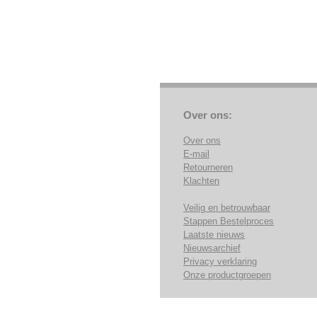
Over ons:
Over ons
E-mail
Retourneren
Klachten
Veilig en betrouwbaar
Stappen Bestelproces
Laatste nieuws
Nieuwsarchief
Privacy verklaring
Onze productgroepen