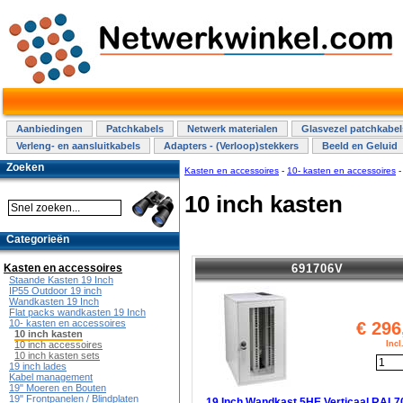
Aanbiedingen
Patchkabels
Netwerk materialen
Glasvezel patchkabel
Verleng- en aansluitkabels
Adapters - (Verloop)stekkers
Beeld en Geluid
Zoeken
Kasten en accessoires
-
10- kasten en accessoires
10 inch kasten
Categorieën
691706V
Kasten en accessoires
Staande Kasten 19 Inch
IP55 Outdoor 19 inch
Wandkasten 19 Inch
Flat packs wandkasten 19 Inch
10- kasten en accessoires
€
296
10 inch kasten
Inc
10 inch accessoires
10 inch kasten sets
19 inch lades
Kabel management
19" Moeren en Bouten
19" Frontpanelen / Blindplaten
19 Inch Wandkast 5HE Verticaal RAL7