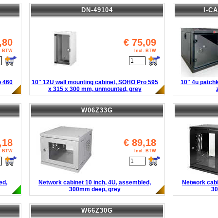
DN-49104
I-C
,80
€
75,09
l. BTW
Incl. BTW
o 460
10" 12U wall mounting cabinet, SOHO Pro 595
10" 4u patchk
x 315 x 300 mm, unmounted, grey
W06Z33G
,18
€
89,18
l. BTW
Incl. BTW
ed,
Network cabinet 10 inch, 4U, assembled,
Network cabi
300mm deep, grey
30
W66Z30G