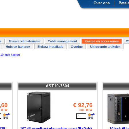
Over ons
Betal
s
Glasvezel materialen
Cable management
Kasten en accessoires
2
Huis en kantoor
Elektra installatie
Overige
Uitlopende artikelen
-
10 inch kasten
AST10-3304
,60
€
92,76
l. BTW
Incl. BTW
035
10" 4U wandkast glazendeur zwart (BxDxH)
10 inch 6U 