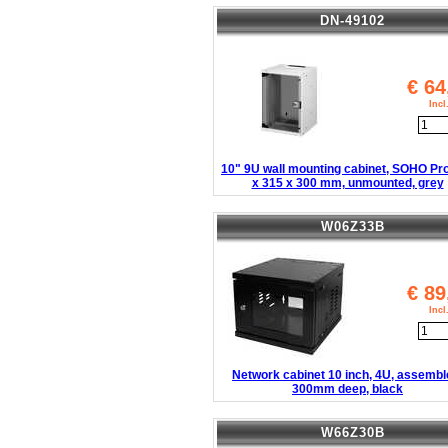
DN-49102
€
64
Inc
10" 9U wall mounting cabinet, SOHO Pr
x 315 x 300 mm, unmounted, grey
W06Z33B
€
89
Inc
Network cabinet 10 inch, 4U, assembl
300mm deep, black
W66Z30B