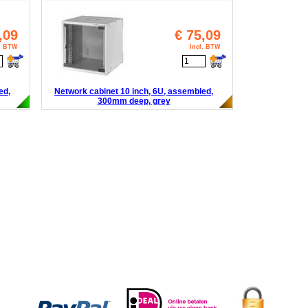
,09
€
75,09
l. BTW
Incl. BTW
ed,
Network cabinet 10 inch, 6U, assembled,
300mm deep, grey