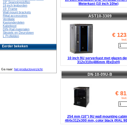
19" Spanningsloffen
Meterkast (10 inch 10he)
19 inch legborden
19- Frame
Wall mount brackets
AST10-3309
Rittal accessoires
Ventilatie
Kastonderdelen
Kabelgoot
DIN-Rail materialen
Sleutels en Deursloten
€
123
L Profielden
Inc
Eerder bekeken
10 inch 9U serverkast met glazen de
312x310x486mm (BxDxH)
Ga naar:
het productoverzicht
.
DN-10-09U-B
€
81
Inc
254 mm (10") 9U wall mounting cabin
464x312x300 mm, color black (RAL 90