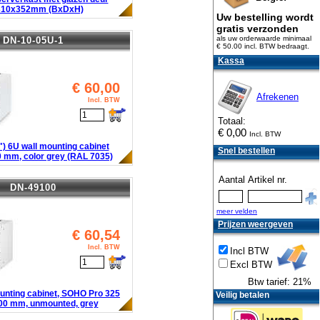
310x352mm (BxDxH)
Uw bestelling wordt
gratis verzonden
als uw orderwaarde minimaal
DN-10-05U-1
€ 50.00 incl. BTW
bedraagt.
Kassa
€
60,00
Afrekenen
Incl. BTW
Totaal:
€
0,00
Incl. BTW
) 6U wall mounting cabinet
Snel bestellen
 mm, color grey (RAL 7035)
Aantal
Artikel nr.
DN-49100
meer velden
Prijzen weergeven
€
60,54
Incl. BTW
Incl BTW
Excl BTW
Btw tarief: 21%
unting cabinet, SOHO Pro 325
Veilig betalen
300 mm, unmounted, grey