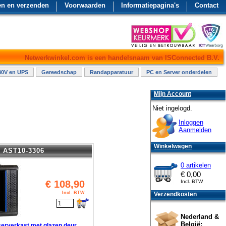
en en verzenden
Voorwaarden
Informatiepagina's
Contact
Netwerkwinkel.com is een handelsnaam van ISConnected B.V.
30V en UPS
Gereedschap
Randapparatuur
PC en Server onderdelen
Mijn Account
Niet ingelogd.
Inloggen
Aanmelden
Winkelwagen
AST10-3306
0 artikelen
€
0,00
€
108,90
Incl. BTW
Incl. BTW
Verzendkosten
Nederland &
België:
serverkast met glazen deur