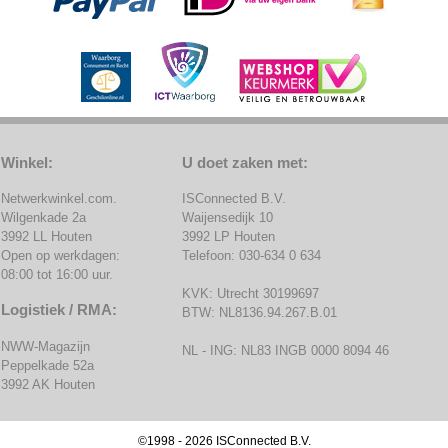
Winkel:
U doet zaken met:
Netwerkwinkel.com.
ISConnected B.V.
Wilgenkade 2a
Waijensedijk 10
3992 LL Houten
3992 LP Houten
Open op werkdagen:
Telefoon: 030-634 0 634
08:00 tot 16:00 uur.
KVK: Utrecht 30199697
Logistiek / RMA:
BTW: NL8136.94.267.B.01
NWW-Magazijn
NL - ING: NL83 INGB 0000 8094 46
Peppelkade 52a
3992 AK Houten
©1998 - 2026 ISConnected B.V.