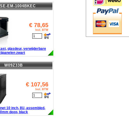
ASE-EM-1004BKEC
€
78,65
Incl. BTW
ast, glasdeur, verwijderbare
zijpanelen zwart
W09Z33B
€
107,56
Incl. BTW
net 10 inch, 8U, assembled,
0mm deep, black