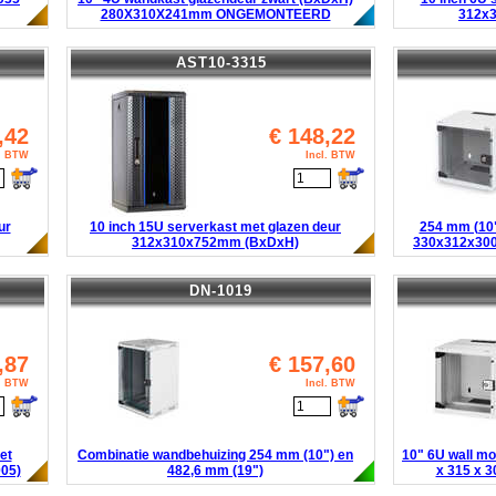
280X310X241mm ONGEMONTEERD
312x
AST10-3315
,42
€
148,22
l. BTW
Incl. BTW
ur
10 inch 15U serverkast met glazen deur
254 mm (10"
312x310x752mm (BxDxH)
330x312x300
DN-1019
,87
€
157,60
l. BTW
Incl. BTW
et
Combinatie wandbehuizing 254 mm (10") en
10" 6U wall mo
05)
482,6 mm (19")
x 315 x 