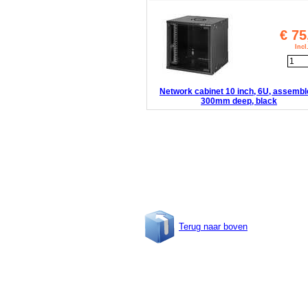
€
75
Inc
Network cabinet 10 inch, 6U, assembl
300mm deep, black
Terug naar boven