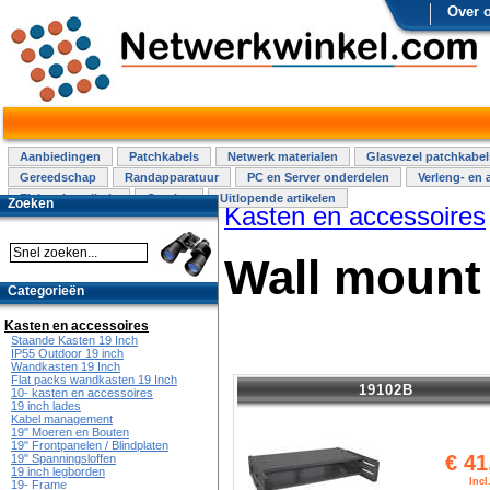
Over 
Aanbiedingen
Patchkabels
Netwerk materialen
Glasvezel patchkabel
Gereedschap
Randapparatuur
PC en Server onderdelen
Verleng- en 
Elektra installatie
Overige
Uitlopende artikelen
Zoeken
Kasten en accessoires
Wall mount
Categorieën
Kasten en accessoires
Staande Kasten 19 Inch
IP55 Outdoor 19 inch
Wandkasten 19 Inch
Flat packs wandkasten 19 Inch
19102B
10- kasten en accessoires
19 inch lades
Kabel management
19" Moeren en Bouten
19" Frontpanelen / Blindplaten
€
41
19" Spanningsloffen
19 inch legborden
Inc
19- Frame