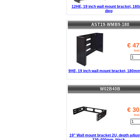
12HE, 19 inch wall mount bracket, 1
diep
AST19-WMB9-180
€
47
Inc
9HE, 19 inch wall mount bracket, 180mm
W02B40B
€
30
Inc
19" Wall mount bracket 2U, depth adjus
236-400mm, black