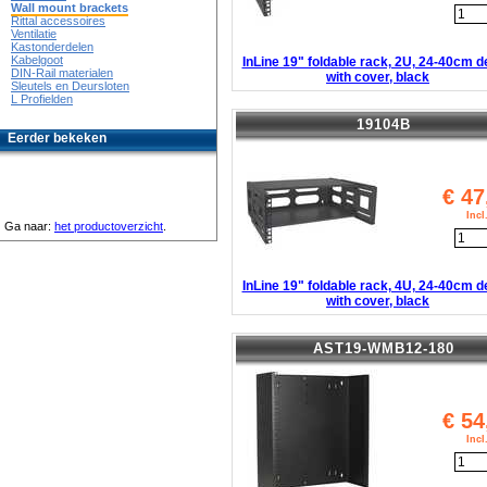
Wall mount brackets
Rittal accessoires
Ventilatie
Kastonderdelen
Kabelgoot
InLine 19" foldable rack, 2U, 24-40cm d
DIN-Rail materialen
with cover, black
Sleutels en Deursloten
L Profielden
19104B
Eerder bekeken
€
47
Inc
Ga naar:
het productoverzicht
.
InLine 19" foldable rack, 4U, 24-40cm d
with cover, black
AST19-WMB12-180
€
54
Inc