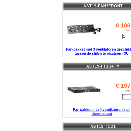
AST19-FAN3FRONT
€
106
Inc
Fan-pakket met 3 ventilatoren geschik
tussen de stijlen te plaatsen - 3U
AST19-FT1U4TM
€
197
Inc
Fan pakket met 4 ventilatoren incl.
thermostaat
AST19-TCD1