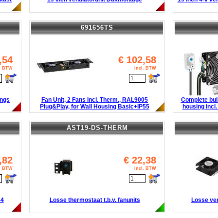
691656TS
,54
€
102,58
l. BTW
Incl. BTW
ings
Fan Unit, 2 Fans incl. Therm., RAL9005
Complete buil
Plug&Play, for Wall Housing Basic+IP55
housing incl
AST19-DS-THERM
,82
€
22,38
l. BTW
Incl. BTW
64
Losse thermostaat t.b.v. fanunits
Losse ven