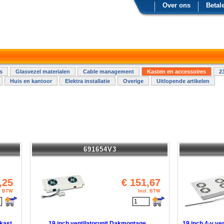
Over ons
Betal
s
Glasvezel materialen
Cable management
Kasten en accessoires
2
Huis en kantoor
Elektra installatie
Overige
Uitlopende artikelen
691654V3
,25
€
151,67
l. BTW
Incl. BTW
 kast
19 inch ventilatorunit Dakmontage
19 inch 4-v ve