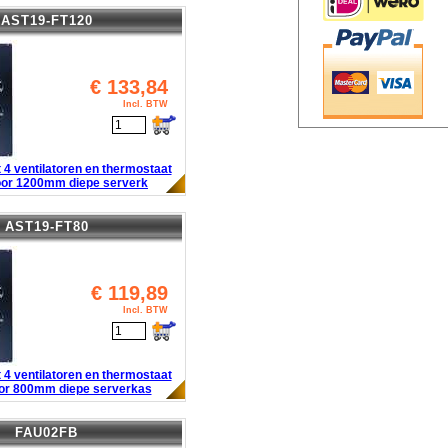
AST19-FT120
€
133,84
Incl. BTW
 4 ventilatoren en thermostaat
oor 1200mm diepe serverk
AST19-FT80
€
119,89
Incl. BTW
 4 ventilatoren en thermostaat
oor 800mm diepe serverkas
FAU02FB