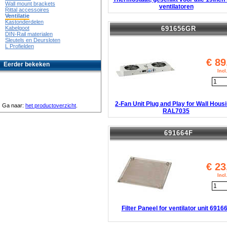
Wall mount brackets
ventilatoren
Rittal accessoires
Ventilatie
Kastonderdelen
691656GR
Kabelgoot
DIN-Rail materialen
Sleutels en Deursloten
L Profielden
€
89
Eerder bekeken
Inc
2-Fan Unit Plug and Play for Wall Hous
Ga naar:
het productoverzicht
.
RAL7035
691664F
€
23
Inc
Filter Paneel for ventilator unit 6916