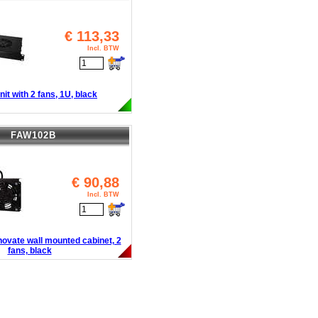
€
113,33
Incl. BTW
nit with 2 fans, 1U, black
FAW102B
€
90,88
Incl. BTW
novate wall mounted cabinet, 2
fans, black