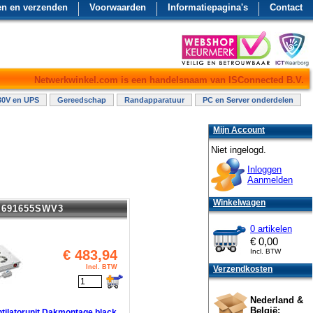
en en verzenden
Voorwaarden
Informatiepagina's
Contact
Netwerkwinkel.com is een handelsnaam van ISConnected B.V.
30V en UPS
Gereedschap
Randapparatuur
PC en Server onderdelen
Mijn Account
Niet ingelogd.
Inloggen
Aanmelden
Winkelwagen
691655SWV3
0 artikelen
€
0,00
€
483,94
Incl. BTW
Incl. BTW
Verzendkosten
Nederland &
België:
ntilatorunit Dakmontage black