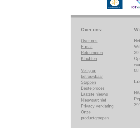
Over ons:
Wi
Over ons
Ne
E-mail
Wi
Retourneren
39
Klachten
Op
we
Veilig en
08:
betrouwbaar
Lo
Stappen
Bestelproces
NW
Laatste nieuws
Pe
Nieuwsarchief
39
Privacy verklaring
Onze
productgroepen