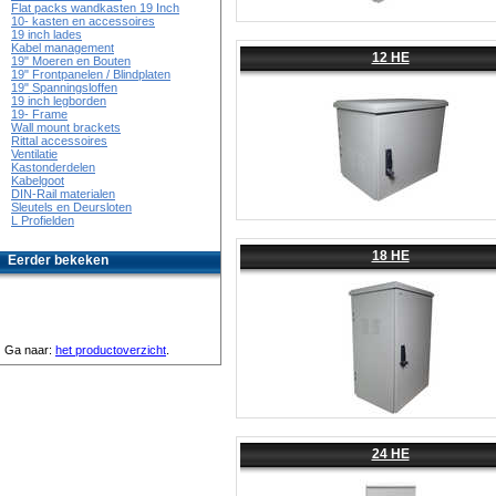
Flat packs wandkasten 19 Inch
10- kasten en accessoires
19 inch lades
Kabel management
12 HE
19" Moeren en Bouten
19" Frontpanelen / Blindplaten
19" Spanningsloffen
19 inch legborden
19- Frame
Wall mount brackets
Rittal accessoires
Ventilatie
Kastonderdelen
Kabelgoot
DIN-Rail materialen
Sleutels en Deursloten
L Profielden
18 HE
Eerder bekeken
Ga naar:
het productoverzicht
.
24 HE