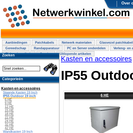
Over 
Aanbiedingen
Patchkabels
Netwerk materialen
Glasvezel patchkabel
Gereedschap
Randapparatuur
PC en Server onderdelen
Verleng- en 
Elektra installatie
Overige
Uitlopende artikelen
Zoeken
Kasten en accessoires
IP55 Outdoo
Categorieën
Kasten en accessoires
Staande Kasten 19 Inch
6 HE
IP55 Outdoor 19 inch
6 HE
9 HE
12 HE
15 HE
18 HE
22 HE
24 HE
32 HE
42 HE
Wandkasten 19 Inch