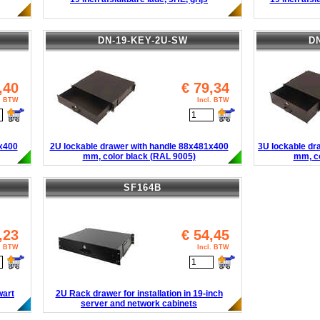
DN-19-KEY-2U-SW
D
,40
€
79,34
l. BTW
Incl. BTW
1x400
2U lockable drawer with handle 88x481x400
3U lockable dr
mm, color black (RAL 9005)
mm, co
SF164B
,23
€
54,45
l. BTW
Incl. BTW
wart
2U Rack drawer for installation in 19-inch
server and network cabinets