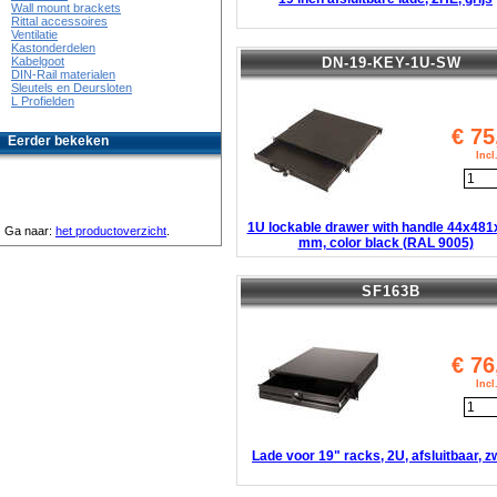
Wall mount brackets
Rittal accessoires
Ventilatie
Kastonderdelen
DN-19-KEY-1U-SW
Kabelgoot
DIN-Rail materialen
Sleutels en Deursloten
L Profielden
€
75
Eerder bekeken
Inc
1U lockable drawer with handle 44x48
Ga naar:
het productoverzicht
.
mm, color black (RAL 9005)
SF163B
€
76
Inc
Lade voor 19" racks, 2U, afsluitbaar, z