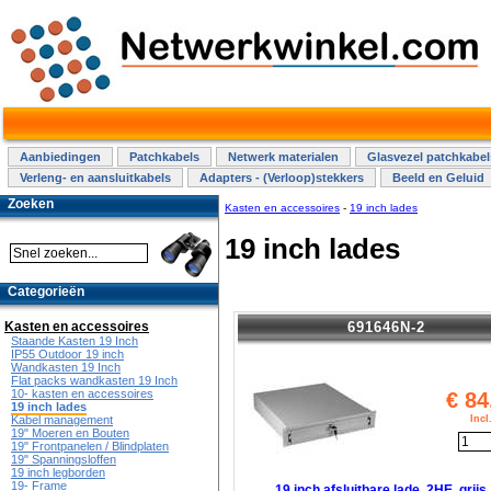
Aanbiedingen
Patchkabels
Netwerk materialen
Glasvezel patchkabel
Verleng- en aansluitkabels
Adapters - (Verloop)stekkers
Beeld en Geluid
Zoeken
Kasten en accessoires
-
19 inch lades
19 inch lades
Categorieën
691646N-2
Kasten en accessoires
Staande Kasten 19 Inch
IP55 Outdoor 19 inch
Wandkasten 19 Inch
Flat packs wandkasten 19 Inch
10- kasten en accessoires
€
84
19 inch lades
Inc
Kabel management
19" Moeren en Bouten
19" Frontpanelen / Blindplaten
19" Spanningsloffen
19 inch legborden
19- Frame
19 inch afsluitbare lade, 2HE, grijs