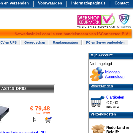
en en verzenden
Voorwaarden
Informatiepagina's
Contact
Netwerkwinkel.com is een handelsnaam van ISConnected B.V.
30V en UPS
Gereedschap
Randapparatuur
PC en Server onderdelen
Mijn Account
Niet ingelogd.
Inloggen
Aanmelden
Winkelwagen
AST19-DR02
0 artikelen
€
0,00
€
79,48
Incl. BTW
Incl. BTW
Verzendkosten
Nederland &
België:
uitbare lade van metaal - 2U