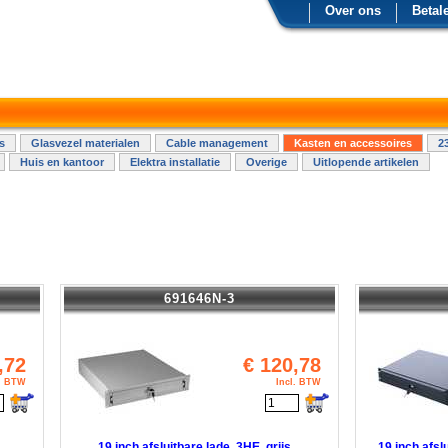
Over ons
Betal
s
Glasvezel materialen
Cable management
Kasten en accessoires
2
Huis en kantoor
Elektra installatie
Overige
Uitlopende artikelen
691646N-3
,72
€
120,78
l. BTW
Incl. BTW
19 inch afsluitbare lade, 3HE, grijs
19 inch afsl