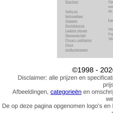
Klachten
Op
we
Veilig en
08:
betrouwbaar
Lo
Stappen
Bestelproces
NW
Laatste nieuws
Pe
Nieuwsarchief
39
Privacy verklaring
Onze
productgroepen
©1998 - 202
Disclaimer: alle prijzen en specific
prij
Afbeeldingen,
categorieën
en omschrij
we
De op deze pagina opgenomen logo's en 