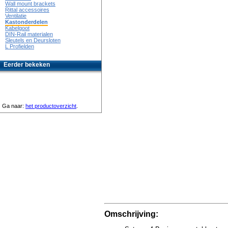
Wall mount brackets
Rittal accessoires
Ventilatie
Kastonderdelen
Kabelgoot
DIN-Rail materialen
Sleutels en Deursloten
L Profielden
Eerder bekeken
Ga naar:
het productoverzicht
.
Omschrijving: