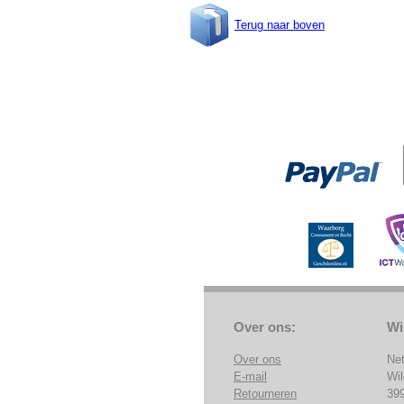
Terug naar boven
Over ons:
Wi
Over ons
Ne
E-mail
Wi
Retourneren
39