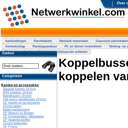
Over 
Aanbiedingen
Patchkabels
Netwerk materialen
Glasvezel patchkabel
Gereedschap
Randapparatuur
PC en Server onderdelen
Verleng- en 
Elektra installatie
Overige
Uitlopende artikelen
Zoeken
Koppelbusse
koppelen va
Categorieën
Kasten en accessoires
Staande Kasten 19 Inch
IP55 Outdoor 19 inch
Wandkasten 19 Inch
Flat packs wandkasten 19 Inch
10- kasten en accessoires
19 inch lades
Kabel management
19" Moeren en Bouten
19" Frontpanelen / Blindplaten
19" Spanningsloffen
19 inch legborden
19- Frame