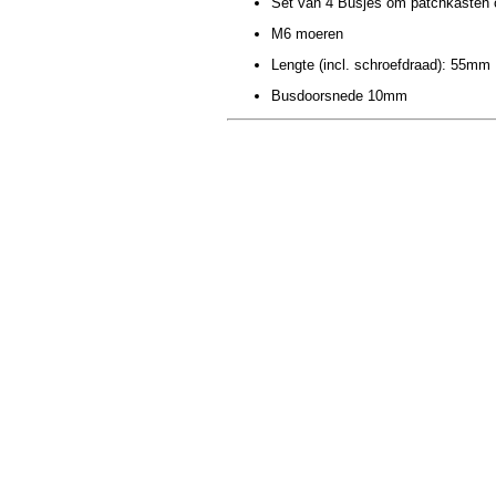
Set van 4 Busjes om patchkasten o
M6 moeren
Lengte (incl. schroefdraad): 55mm
Busdoorsnede 10mm